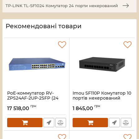
TP-LINK TL-SF1024 Комутатор 24 порти некерований
Рекомендовані товари
PoE-коммутатор RV-
Imou SF110P Комутатор 10
ZPS24AF-2UP-2SFP (24
портів некерований
порта + 2 UpLink + 2 SFP)
Артикул:
16_119588
грн
грн
17 518,00
1 845,00
Артикул:
A000280