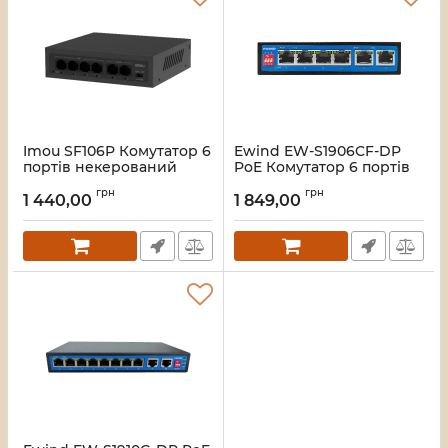
Imou SF106P Комутатор 6
Ewind EW-S1906CF-DP
портів некерований
PoE Комутатор 6 портів
некерований
Артикул:
16_119587
грн
грн
1 440,00
1 849,00
Артикул:
16_119577