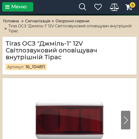
0
Меню
Тільки високі технології!
RV-ZAFT
Головна
Сигналізація
Охоронні сирени
Tiras ОСЗ "Джміль-1" 12V Світлозвуковий оповіщувач внутрішній
Тірас
Tiras ОСЗ "Джміль-1" 12V
Світлозвуковий оповіщувач
внутрішній Тірас
16_104811
Артикул: