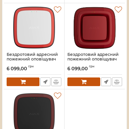
Бездротовий адресний
Бездротовий адресний
пожежний оповіщувач
пожежний оповіщувач
світловий Ajax EN54
світловий Ajax EN54
грн
грн
FireProtect (VAD)
FireProtect (VAD)
6 099,00
6 099,00
"ПОЖЕЖА" White
"ПОЖЕЖА" Red
(16313.277.WH1)
(161315.277.RD1)
Артикул:
45_000061821
Артикул:
45_000061818