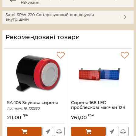
Hikvision
Satel SPW-220 Світлозвуковий оповіщувач
внутрішній
Рекомендовані товари
SA-105 Звукова сирена
Сирена 168 LED
проблескові маячки 12В
Артикул:
16_102380
(192*125*92) 0,49 кг
грн
грн
211,00
761,00
Артикул:
14932