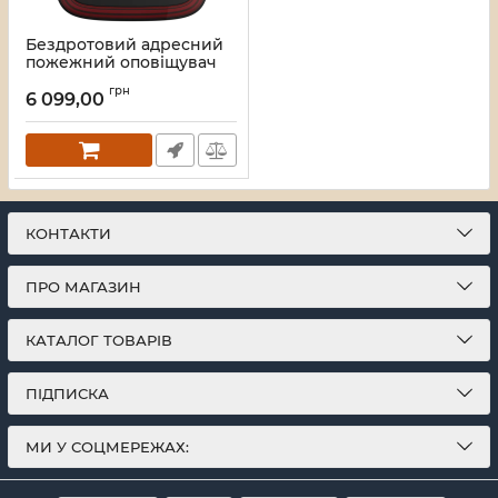
Бездротовий адресний
пожежний оповіщувач
світловий Ajax EN54
грн
FireProtect (VAD)
6 099,00
"ПОЖЕЖА" Black
(161314.277.BL1)
Артикул:
45_000061816
КОНТАКТИ
ПРО МАГАЗИН
КАТАЛОГ ТОВАРІВ
ПІДПИСКА
МИ У СОЦМЕРЕЖАХ: