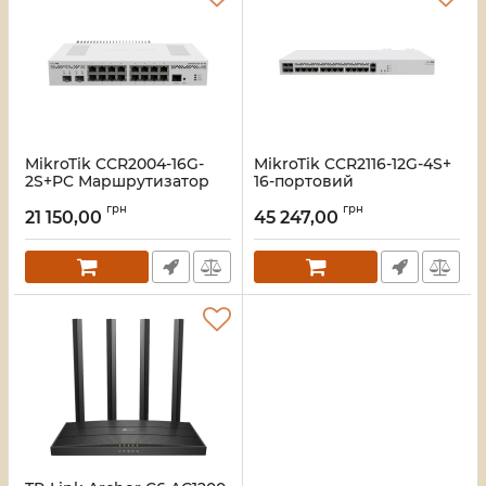
MikroTik CCR2004-16G-
MikroTik CCR2116-12G-4S+
2S+PC Маршрутизатор
16-портовий
Маршрутизатор
Артикул:
16_108802
грн
грн
21 150,00
45 247,00
Артикул:
16_105830