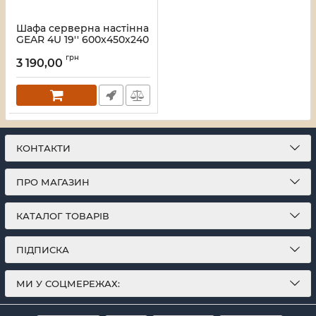
Шафа серверна настінна
GEAR 4U 19'' 600x450x240
Сіра (GWMSN-4U-600-
грн
450G)
3 190,00
Артикул:
28_415
КОНТАКТИ
ПРО МАГАЗИН
КАТАЛОГ ТОВАРІВ
ПІДПИСКА
МИ У СОЦМЕРЕЖАХ: