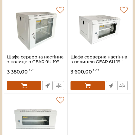
Шафа серверна настінна
Шафа серверна настінна
з полицею GEAR 9U 19''
з полицею GEAR 6U 19''
530x400x450 мм., Cіра
600x450x300 Сіра
грн
грн
(GWMSN-9U-530-400G)
(GWMSN-6U-600-450G)
3 380,00
3 600,00
Артикул:
28_417
Артикул:
28_416