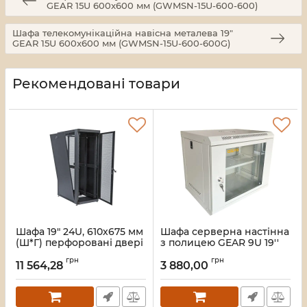
GEAR 15U 600x600 мм (GWMSN-15U-600-600)
Шафа телекомунікаційна навісна металева 19"
GEAR 15U 600x600 мм (GWMSN-15U-600-600G)
Рекомендовані товари
Шафа 19" 24U, 610х675 мм
Шафа серверна настінна
(Ш*Г) перфоровані двері
з полицею GEAR 9U 19''
(66%)
600x450x450 Сіра
грн
грн
(GWMSN-9U-600-450G)
11 564,28
3 880,00
Артикул:
UA-MGSE2466MPB
Артикул:
28_418