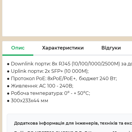
Опис
Характеристики
Відгуки
● Downlink порти: 8x RJ45 (10/100/1000/2500М) за 
● Uplink порти: 2x SFP+ (10 000M);
● Протокол PoE: 8хPoE/PoE+, бюджет 240 Вт;
● Живлення: AC 100 - 240В;
● Робоча температура: 0º - + 50ºC;
● 300x233x44 мм
Додаткова інформація для інженерів, техніків та е