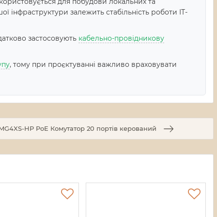
користовується для побудови локальних та
ої інфраструктури залежить стабільність роботи IT-
датково застосовують
кабельно-провідникову
упу
, тому при проєктуванні важливо враховувати
6MG4XS-HP PoE Комутатор 20 портів керований