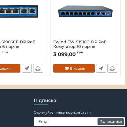
-S1906CF-DP PoE
Ewind EW-S1910G-DP PoE
 6 портів
Комутатор 10 портів
ний
некерований
грн
грн
0
3 099,00
119577
Артикул:
16_119576
кошик
В кошик
Підписка
Отримуйте тільки корисні статті!
Підписатися