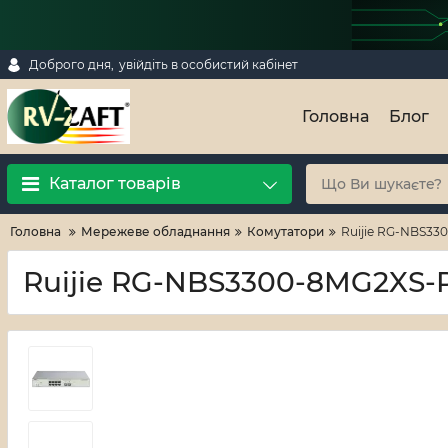
Доброго дня,
увійдіть в особистий кабінет
Головна
Блог
Каталог товарів
Головна
Мережеве обладнання
Комутатори
Ruijie RG-NBS33
Ruijie RG-NBS3300-8MG2XS-P