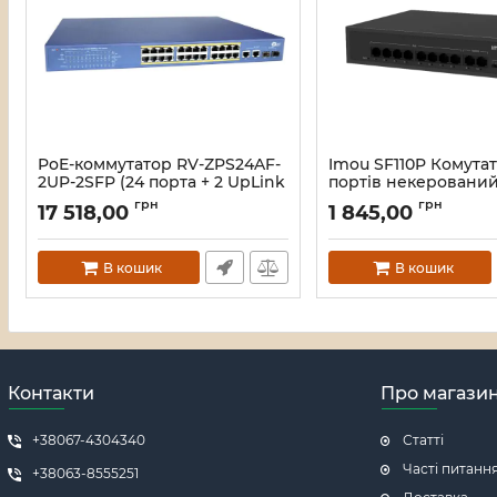
PoE-коммутатор RV-ZPS24AF-
Imou SF110P Комутат
2UP-2SFP (24 порта + 2 UpLink
портів некеровани
+ 2 SFP)
Артикул:
16_119588
грн
грн
17 518,00
1 845,00
Артикул:
A000280
В кошик
В кошик
Контакти
Про магази
+38067-4304340
Статті
Часті питанн
+38063-8555251