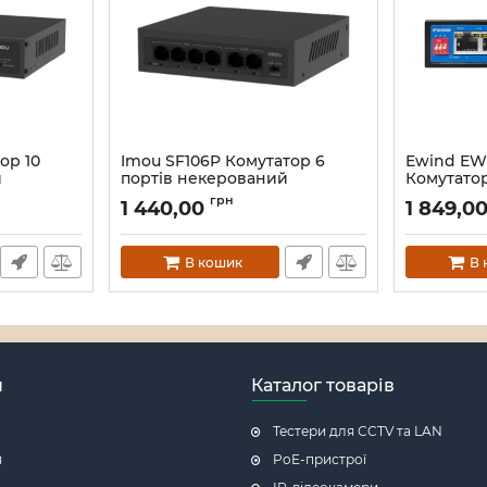
ор 10
Imou SF106P Комутатор 6
Ewind EW
й
портів некерований
Комутатор
некерова
Артикул:
16_119587
грн
1 440,00
1 849,0
Артикул:
16_
В кошик
В 
н
Каталог товарів
Тестери для CCTV та LAN
я
PoE-пристрої