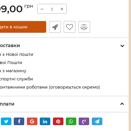
99,00
грн
−
+
дати в кошик
оставки
 з Нової пошти
ової Пошти
 з магазину
спортні служби
монтажними роботами (оговорюється окремо)
плати