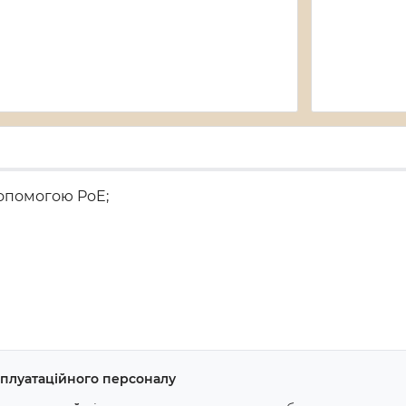
допомогою PoE;
ксплуатаційного персоналу