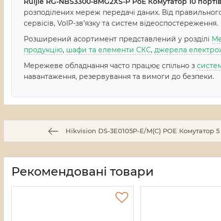
Ruijie RG-NBS3300-8MG2XS-P PoE Комутатор 10 порт
розподілених мереж передачі даних. Від правильного 
сервісів, VoIP-зв’язку та систем відеоспостереження.
Розширений асортимент представлений у розділі
Ме
продукцію
,
шафи та елементи СКС
,
джерела електро
Мережеве обладнання часто працює спільно з
систе
навантаження, резервування та вимоги до безпеки.
Hikvision DS-3E0105P-E/M(C) POE Комутатор 
Рекомендовані товари