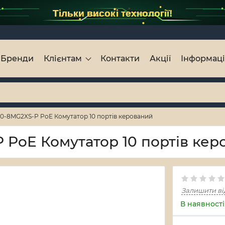
Тільки високі технології!
Бренди
Клієнтам
Контакти
Акції
Інформац
00-8MG2XS-P PoE Комутатор 10 портів керований
 PoE Комутатор 10 портів кер
Залишити ві
В наявності