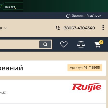
RV-ZAFT
Зворотній зв'язок
ія
+38067-4304340
0
ований
16_116955
Артикул:
дгук