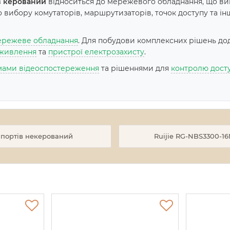
ів керований
відноситься до мережевого обладнання, що ви
вибору комутаторів, маршрутизаторів, точок доступу та інш
режеве обладнання
. Для побудови комплексних рішень до
живлення
та
пристрої електрозахисту
.
мами відеоспостереження
та рішеннями для
контролю дост
5 портів некерований
Ruijie RG-NBS3300-1