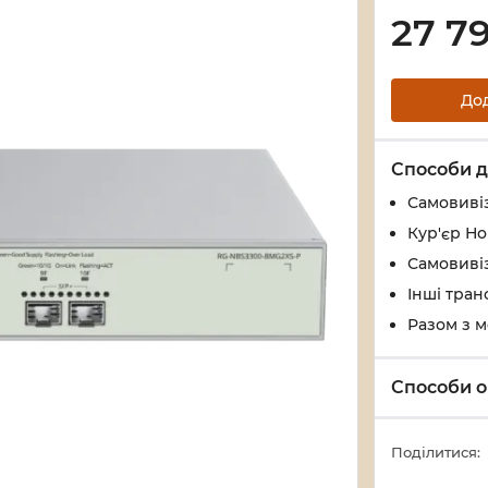
27 7
До
Способи д
Самовивіз
Кур'єр Н
Самовивіз
Інші тран
Разом з 
Способи о
Поділитися: