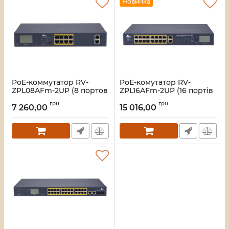
Новинка
PoE-коммутатор RV-
PoE-комутатор RV-
ZPL08AFm-2UP (8 портов
ZPL16AFm-2UP (16 портів
+ 2 UpLink), с LCD-
+ ​​2 UpLink), з LCD-
грн
грн
дисплеем
дисплеєм
7 260,00
15 016,00
Артикул:
A000282
Артикул:
A000283