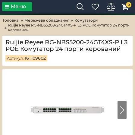
0
Меню
Тільки високі технології!
RV-ZAFT
Головна
Мережеве обладнання
Комутатори
Ruijie Reyee RG-NBS5200-24GT4XS-P L3 POE Комутатор 24 порти
керований
Ruijie Reyee RG-NBS5200-24GT4XS-P L3
POE Комутатор 24 порти керований
16_109602
Артикул: