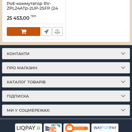
PoE-коммутатор RV-
ZPL24ATp-2UP-2SFP (24
порта + 2 UpLink + 2 SFP),
грн
повышенной мощности,
25 453,00
с LCD-дисплеем
Артикул:
A000281
КОНТАКТИ
ПРО МАГАЗИН
КАТАЛОГ ТОВАРІВ
ПІДПИСКА
МИ У СОЦМЕРЕЖАХ: