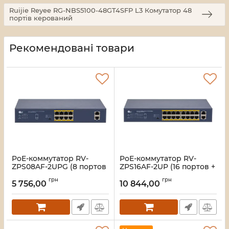
Ruijie Reyee RG-NBS5100-48GT4SFP L3 Комутатор 48
портів керований
Рекомендовані товари
PoE-коммутатор RV-
PoE-коммутатор RV-
ZPS08AF-2UPG (8 портов
ZPS16AF-2UP (16 портов +
+ 2 UpLink)
2 UpLink)
грн
грн
5 756,00
10 844,00
Артикул:
A000279
Артикул:
A000278