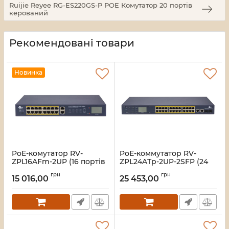
Ruijie Reyee RG-ES220GS-P POE Комутатор 20 портів
керований
Рекомендовані товари
Новинка
PoE-комутатор RV-
PoE-коммутатор RV-
ZPL16AFm-2UP (16 портів
ZPL24ATp-2UP-2SFP (24
+ ​​2 UpLink), з LCD-
порта + 2 UpLink + 2 SFP),
грн
грн
дисплеєм
повышенной мощности,
15 016,00
25 453,00
с LCD-дисплеем
Артикул:
A000283
Артикул:
A000281