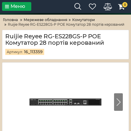
0
Меню
Тільки високі технології!
RV-ZAFT
Головна
Мережеве обладнання
Комутатори
Ruijie Reyee RG-ES228GS-P POE Комутатор 28 портів керований
Ruijie Reyee RG-ES228GS-P POE
Комутатор 28 портів керований
16_113359
Артикул: