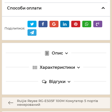
Способи оплати
Поділитися:
Опис
Характеристики
Відгуки
Ruijie Reyee RG-ES05F 100M Комутатор 5 портів
некерований