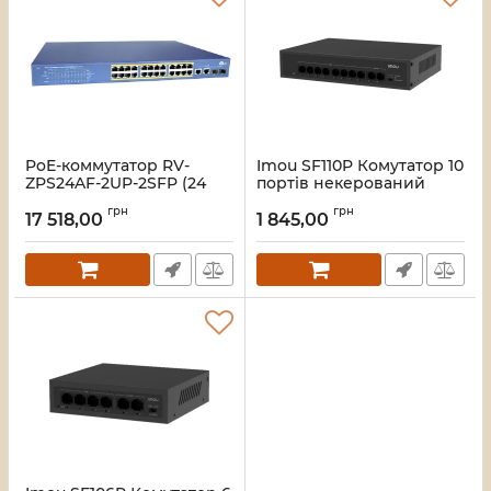
PoE-коммутатор RV-
Imou SF110P Комутатор 10
ZPS24AF-2UP-2SFP (24
портів некерований
порта + 2 UpLink + 2 SFP)
Артикул:
16_119588
грн
грн
17 518,00
1 845,00
Артикул:
A000280