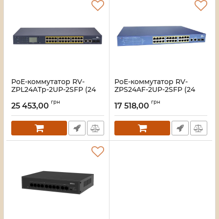
PoE-коммутатор RV-
PoE-коммутатор RV-
ZPL24ATp-2UP-2SFP (24
ZPS24AF-2UP-2SFP (24
порта + 2 UpLink + 2 SFP),
порта + 2 UpLink + 2 SFP)
грн
грн
повышенной мощности,
25 453,00
17 518,00
Артикул:
A000280
с LCD-дисплеем
Артикул:
A000281