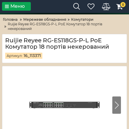
0
Меню
Тільки високі технології!
RV-ZAFT
Головна
Мережеве обладнання
Комутатори
Ruijie Reyee RG-ES118GS-P-L PoE Комутатор 18 портів
некерований
Ruijie Reyee RG-ES118GS-P-L PoE
Комутатор 18 портів некерований
16_113371
Артикул: