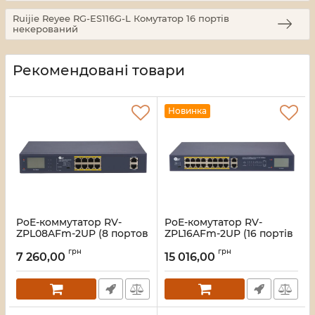
Ruijie Reyee RG-ES116G-L Комутатор 16 портів
некерований
Рекомендовані товари
Новинка
PoE-коммутатор RV-
PoE-комутатор RV-
ZPL08AFm-2UP (8 портов
ZPL16AFm-2UP (16 портів
+ 2 UpLink), с LCD-
+ ​​2 UpLink), з LCD-
грн
грн
дисплеем
дисплеєм
7 260,00
15 016,00
Артикул:
A000282
Артикул:
A000283