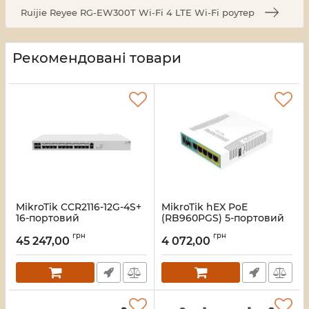
Ruijie Reyee RG-EW300T Wi-Fi 4 LTE Wi-Fi роутер
Рекомендовані товари
MikroTik CCR2116-12G-4S+
MikroTik hEX PoE
16-портовий
(RB960PGS) 5-портовий
Маршрутизатор
PoE Маршрутизатор
грн
грн
45 247,00
4 072,00
Артикул:
16_105830
Артикул:
16_102482