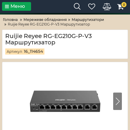
0
Меню
Тільки високі технології!
RV-ZAFT
Головна
Мережеве обладнання
Маршрутизатори
Ruijie Reyee RG-EG210G-P-V3 Маршрутизатор
Ruijie Reyee RG-EG210G-P-V3
Маршрутизатор
16_114654
Артикул: