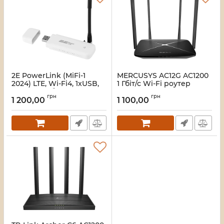
2E PowerLink (MiFi-1
MERCUSYS AC12G AC1200
2024) LTE, Wi-Fi4, 1xUSB,
1 Гбіт/с Wi-Fi роутер
1xCRC9 Мобільний
Артикул:
16_115847
грн
грн
маршрутизатор
1 200,00
1 100,00
Артикул:
16_119027