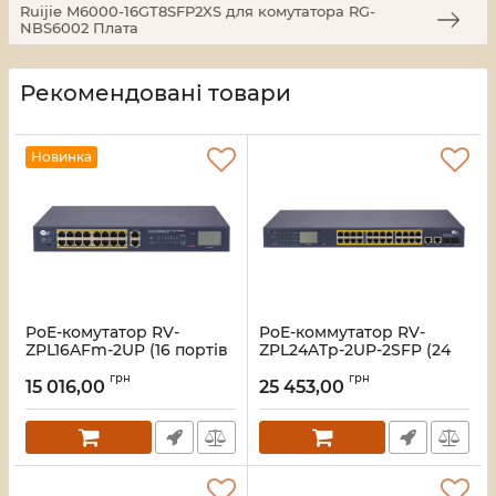
Ruijie M6000-16GT8SFP2XS для комутатора RG-
NBS6002 Плата
Рекомендовані товари
Новинка
PoE-комутатор RV-
PoE-коммутатор RV-
ZPL16AFm-2UP (16 портів
ZPL24ATp-2UP-2SFP (24
+ ​​2 UpLink), з LCD-
порта + 2 UpLink + 2 SFP),
грн
грн
дисплеєм
повышенной мощности,
15 016,00
25 453,00
с LCD-дисплеем
Артикул:
A000283
Артикул:
A000281