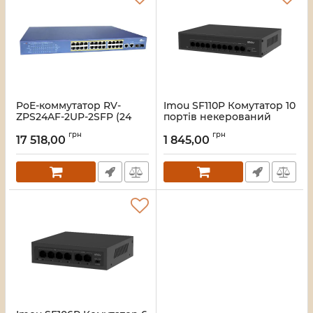
PoE-коммутатор RV-
Imou SF110P Комутатор 10
ZPS24AF-2UP-2SFP (24
портів некерований
порта + 2 UpLink + 2 SFP)
Артикул:
16_119588
грн
грн
17 518,00
1 845,00
Артикул:
A000280