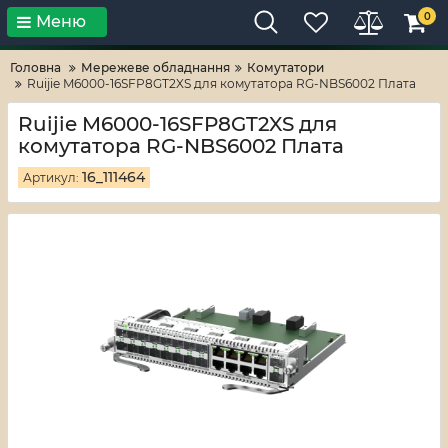
0
Меню
Тільки високі технології!
RV-ZAFT
Головна
Мережеве обладнання
Комутатори
Ruijie M6000-16SFP8GT2XS для комутатора RG-NBS6002 Плата
Ruijie M6000-16SFP8GT2XS для
комутатора RG-NBS6002 Плата
16_111464
Артикул: