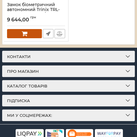
Замок біометричний
автономний Trinix TRL-
8804BTV Black L/R з
грн
Bluetooth та Wi-Fi,
9 644,00
розпізнаванням облич,
долоней, зчитувачем
відбитків пальців і карт
Mifare
Артикул:
65-00087
КОНТАКТИ
ПРО МАГАЗИН
КАТАЛОГ ТОВАРІВ
ПІДПИСКА
МИ У СОЦМЕРЕЖАХ: