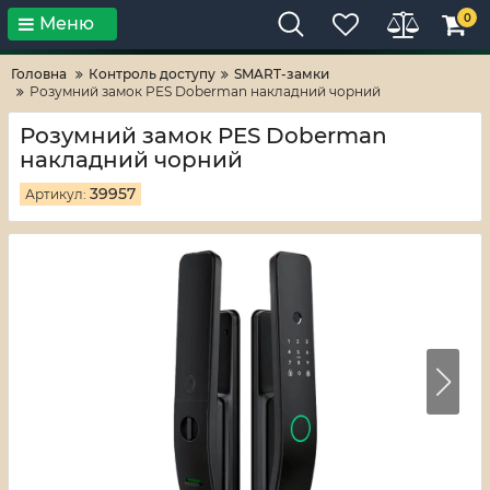
0
Меню
Тільки високі технології!
RV-ZAFT
Головна
Контроль доступу
SMART-замки
Розумний замок PES Doberman накладний чорний
Розумний замок PES Doberman
накладний чорний
39957
Артикул: