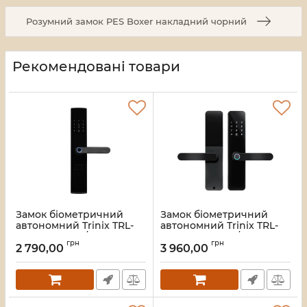
Розумний замок PES Boxer накладний чорний
Рекомендовані товари
Замок біометричний
Замок біометричний
автономний Trinix TRL-
автономний Trinix TRL-
5404F Black L/R зі
5110BTF Black L/R з
грн
грн
зчитувачем відбитків
Bluetooth, зчитувачем
2 790,00
3 960,00
пальців і карт Mifare
відбитків пальців і карт
Mifare
Артикул:
65-00083
Артикул:
65-00080