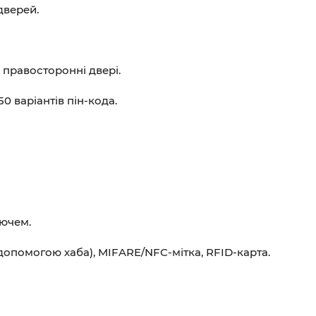
дверей.
 правосторонні двері.
0 варіантів пін-кода.
лючем.
а допомогою хаба), MIFARE/NFC-мітка, RFID-карта.