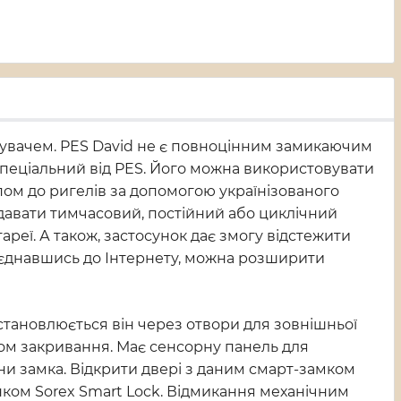
итувачем. PES David не є повноцінним замикаючим
 спеціальний від PES. Його можна використовувати
пом до ригелів за допомогою українізованого
адавати тимчасовий, постійний або циклічний
реї. А також, застосунок дає змогу відстежити
під’єднавшись до Інтернету, можна розширити
тановлюється він через отвори для зовнішньої
пом закривання. Має сенсорну панель для
ни замка. Відкрити двері з даним смарт-замком
унком Sorex Smart Lock. Відмикання механічним