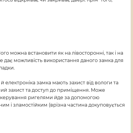
о можна встановити як на лівосторонні, так і на
- це дає можливість використання даного замка для
ладки.
 електроніка замка мають захист від вологи та
вний захист та доступ до приміщення. Може
ки, керування ригелями йде за допомогою
им і зламостійким (врізна частина докуповується