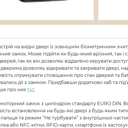
стрій на вхідні двері із зовнішнім біометричним зч
ний замок. Може підійти як будь-який врізний, так і
верей, так як він дозволяє віддалено керувати досту
я дверима дозволяє відкривати та закривати двері, н
вість отримувати сповіщення про стан дверей та бата
ідбувались дії з замком. Придбавши додатково хаб та 
іше про них
тут.
омоторний замок з циліндром стандарту EURO DIN. Вс
ість встановлення на будь-які двері з будь-яким ти
 пальця та режим “Не турбувати” з внутрішньої части
лка або NFC-мітки, RFID-карти, смартфона із застос