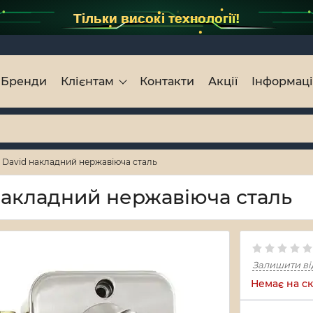
Тільки високі технології!
Бренди
Клієнтам
Контакти
Акції
Інформац
 David накладний нержавіюча сталь
накладний нержавіюча сталь
Залишити ві
Немає на ск