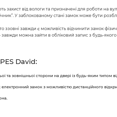
ть захист від вологи та призначені для роботи на вул
чник”. У заблокованому стані замок може бути розб
 то ззовні завжди є можливість відчинити замок фіз
– завжди можна зайти в обліковий запис з будь-якого
PES David:
 та зовнішньої сторони на двері із будь-яким типом в
к електронний замок з можливістю дистанційного відкр
она.