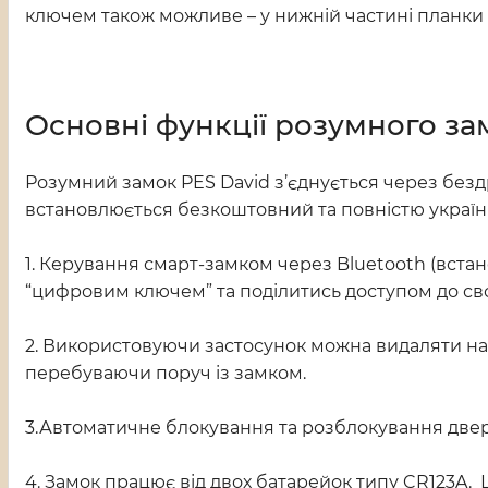
ключем також можливе – у нижній частині планки 
Основні функції розумного зам
Розумний замок PES David з’єднується через бездр
встановлюється безкоштовний та повністю україні
1. Керування смарт-замком через Bluetooth (вста
“цифровим ключем” та поділитись доступом до сво
2. Використовуючи застосунок можна видаляти наяв
перебуваючи поруч із замком.
3.Автоматичне блокування та розблокування две
4. Замок працює від двох батарейок типу CR123A. Ц