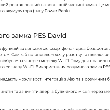
який розташований на зовнішній частині замка. Це 
о акумулятора (типу Power Bank).
го замка PES David
х функцій за допомогою смартфона через бездротови
том. Сам хаб встановлюється у розетку та підключаєт
ідбувається через мережу WI-FI. Тому для правильн
ійкого сигналу WI-FI. Використання розумного замка P
ль надають можливості інтеграції з Ajax та з розум
иняти та зачиняти двері з будь-якого місця через м
 може налаштувати отримання push-сповіщень, коли хт