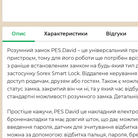
Опис
Характеристики
Відгуки
Розумний замок PES David – це універсальний при
пристроєм, тому для його роботи ще потрібен вріз
з раніше встановленим замком на будь-який тип д
застосунку Sorex Smart Lock. Віддалене керуванн
доступ родичам, друзям або гостям. Також є можли
статус замка, закритий він чи ні, та у який час в
стандартні можливості розумного замка. Детальн
Простіше кажучи, PES David це накладний електр
броненакладки та має довгий шток, що дає можлив
введення пароля, датчик для зчитування відбитка
можна за допомогою: відбитка пальця, пароля, бре