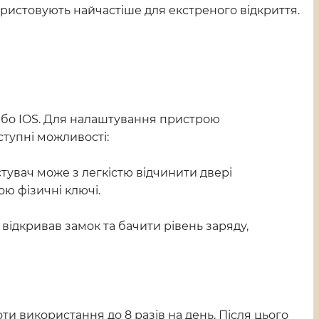
ористовують найчастіше для екстреного відкриття.
d або IOS. Для налаштування пристрою
ступні можливості:
тувач може з легкістю відчинити двері
ю фізичні ключі.
відкривав замок та бачити рівень заряду,
ти використання до 8 разів на день. Після цього