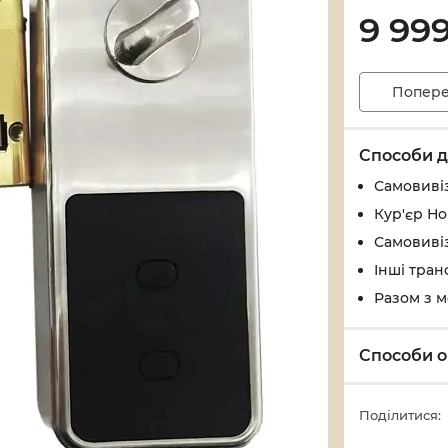
9 99
Попере
Способи д
Самовивіз
Кур'єр Н
Самовивіз
Інші тран
Разом з 
Способи о
Поділитися: