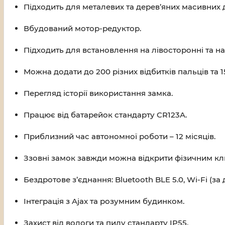
Підходить для металевих та дерев’яних масивних 
Вбудований мотор-редуктор.
Підходить для встановлення на лівосторонні та на
Можна додати до 200 різних відбитків пальців та 15
Перегляд історії використання замка.
Працює від батарейок стандарту CR123A.
Приблизний час автономної роботи – 12 місяців.
Ззовні замок завжди можна відкрити фізичним к
Бездротове з’єднання: Bluetooth BLE 5.0, Wi-Fi (з
Інтеграція з Ajax та розумним будинком.
Захист від вологи та пилу стандарту IP55.