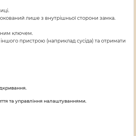
иці.
локований лише з внутрішньої сторони замка.
ичним ключем.
 іншого пристрою (наприклад сусіда) та отримати
ідкривання.
иття та управління налаштуваннями.