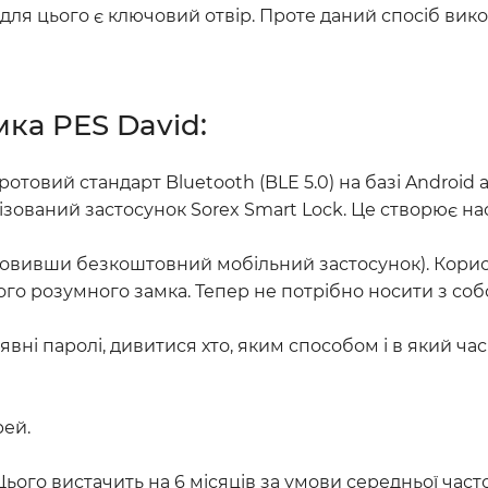
для цього є ключовий отвір. Проте даний спосіб вик
ка PES David:
отовий стандарт Bluetooth (BLE 5.0) на базі Androi
зований застосунок Sorex Smart Lock. Це створює на
новивши безкоштовний мобільний застосунок). Корис
го розумного замка. Тепер не потрібно носити з собо
ні паролі, дивитися хто, яким способом і в який час 
рей.
ього вистачить на 6 місяців за умови середньої часто