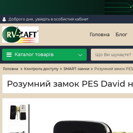
Доброго дня,
увійдіть в особистий кабінет
Головна
Блог
Каталог товарів
Головна
Контроль доступу
SMART-замки
Розумний замок PES
Розумний замок PES David 