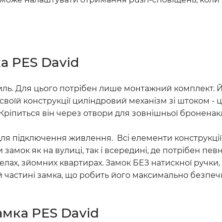
а PES David
ль. Для цього потрібен лише монтажний комплект. Йог
у своїй конструкції циліндровий механізм зі штоком 
Кріпиться він через отвори для зовнішньої броненак
ля підключення живлення. Всі елементи конструкції й
 замок як на вулиці, так і всередині, де потрібен пе
хостелах, зйомних квартирах. Замок БЕЗ натискної руч
 частині замка, що робить його максимально безпечн
амка PES David