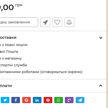
9,00
грн
днє замовлення
оставки
 з Нової пошти
ової Пошти
 з магазину
спортні служби
монтажними роботами (оговорюється окремо)
плати