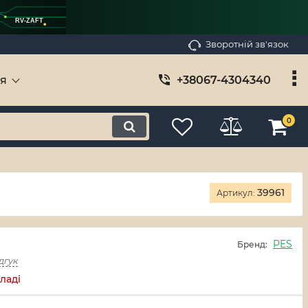
RV-ZAFT
Зворотній зв'язок
ія
+38067-4304340
0
39961
Артикул:
PES
Бренд:
дгук
ладі