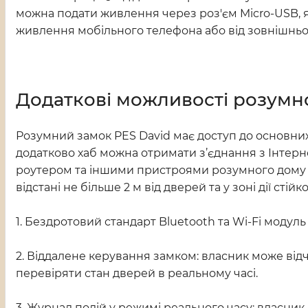
можна подати живлення через роз'єм Micro-USB, 
живлення мобільного телефона або від зовнішньог
Додаткові можливості розумно
Розумний замок PES David має доступ до основни
додатково хаб можна отримати з’єднання з Інтерне
роутером та іншими пристроями розумного дому в
відстані не більше 2 м від дверей та у зоні дії ст
1. Бездротовий стандарт Bluetooth та Wi-Fi моду
2. Віддалене керування замком: власник може відч
перевіряти стан дверей в реальному часі.
3. Журнал подій у режимі реального часу: власник