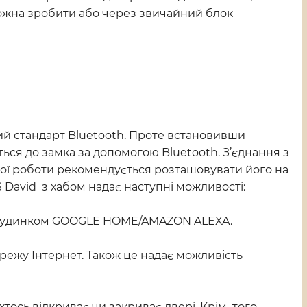
можна зробити або через звичайний блок
й стандарт Bluetooth. Проте встановивши
ься до замка за допомогою Bluetooth. З’єднання з
ої роботи рекомендується розташовувати його на
ES David з хабом надає наступні можливості:
ним будинком GOOGLE HOME/AMAZON ALEXA.
ережу Інтернет. Також це надає можливість
ось відкриває чи закриває двері. Крім того,