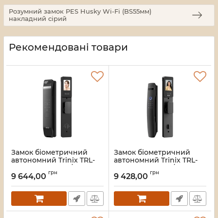
Розумний замок PES Husky Wi-Fi (BS55мм)
накладний сірий
Рекомендовані товари
Замок біометричний
Замок біометричний
автономний Trinix TRL-
автономний Trinix TRL-
8804BTV Black L/R з
8803BTV Black L/R з
грн
грн
Bluetooth та Wi-Fi,
Bluetooth та Wi-Fi,
9 644,00
9 428,00
розпізнаванням облич,
розпізнаванням облич,
долоней, зчитувачем
долоней, зчитувачем
відбитків пальців і карт
відбитків пальців і карт
Mifare
Mifare
Артикул:
65-00087
Артикул:
65-00086