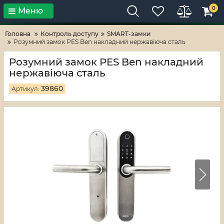
0
Меню
Тільки високі технології!
RV-ZAFT
Головна
Контроль доступу
SMART-замки
Розумний замок PES Ben накладний нержавіюча сталь
Розумний замок PES Ben накладний
нержавіюча сталь
39860
Артикул: