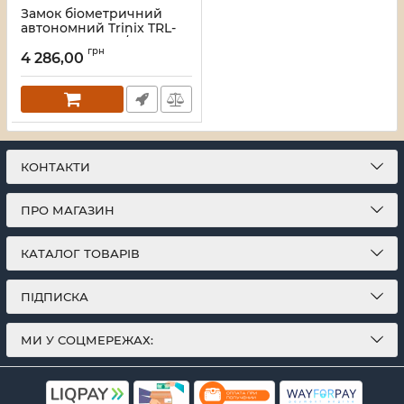
Замок біометричний
автономний Trinix TRL-
7702WF Black L/R з Wi-Fi,
грн
зчитувачем відбитків
4 286,00
пальців і карт Mifare
Артикул:
65-00081
КОНТАКТИ
ПРО МАГАЗИН
КАТАЛОГ ТОВАРІВ
ПІДПИСКА
МИ У СОЦМЕРЕЖАХ: