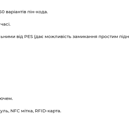
0 варіантів пін-кода.
часі.
льними від PES (дає можливість замикання простим підн
лючем.
уль, NFC мітка, RFID-карта.