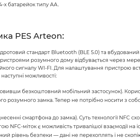
4-х батарейок типу АА.
ка PES Arteon:
дротовий стандарт Bluetooth (BLE 5.0) та вбудований 
 пристроями розумного дому відбувається через мере
тійкого сигналу WI-FI. Для налаштування пристрою 
 наступні можливості:
новивши безкоштовний мобільний застосунок). Корис
о розумного замка. Тепер не потрібно носити з собо
несенні смартфона до замка). Суть технології NFC схо
ю NFC-міток є можливість тривалішої взаємодії на і
кий рівень безпеки — дані не перехоплять і не скопі