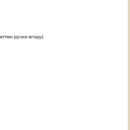
яттям ручки вгору).