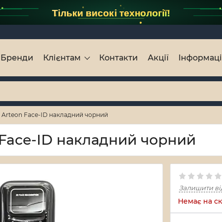
Тільки високі технології!
Бренди
Клієнтам
Контакти
Акції
Інформац
 Arteon Face-ID накладний чорний
 Face-ID накладний чорний
Залишити ві
Немає на ск