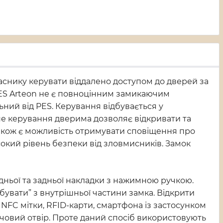
ласнику керувати віддалено доступом до дверей за
PES Arteon не є повноцінним замикаючим
ьний від PES. Керування відбувається у
не керування дверима дозволяє відкривати та
Також є можливість отримувати сповіщення про
окий рівень безпеки від зловмисників. Замок
дньої та задньої накладки з нажимною ручкою.
увати” з внутрішньої частини замка. Відкрити
 NFC мітки, RFID-карти, смартфона із застосунком
човий отвір. Проте даний спосіб використовують