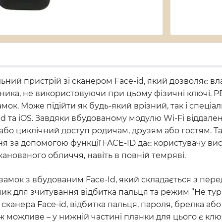
льний пристрій зі сканером Face-id, який дозволяє в
ника, не використовуючи при цьому фізичні ключі. 
ок. Може підійти як будь-який врізний, так і спеціал
d та iOS. Завдяки вбудованому модулю Wi-Fi віддале
 або циклічний доступ родичам, друзям або гостям. 
ня за допомогою функції FACE-ID дає користувачу вис
канованого обличчя, навіть в повній темряві.
замок з вбудованим Face-Id, який складається з пере
ик для зчитування відбитка пальця та режим “Не турб
канера Face-id, відбитка пальця, пароля, брелка або
 можливе – у нижній частині планки для цього є клю