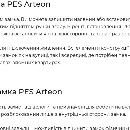
а PES Arteon
м замка. Ви можете залишити наявний або встановит
им підняттям ручки вгору. В решті встановлення PE
на встановити як на лівосторонні, так і на правосто
ля підключення живлення. Всі елементи конструкції й
 замок як на вулиці, так і всередині, де потрібен пе
стелах, зйомних квартирах.
амка PES Arteon
ють захист від вологи та призначені для роботи на 
ти розблокований лише з внутрішньої сторони замка.
ззовні завжди є можливість відчинити замок фізични