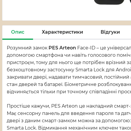
Опис
Характеристики
Відгуки
Розумний замок
PES Arteon
Face-ID – це універса
допомогою смартфона чи навіть голосового поміч
пристроєм, тому для нього ще потрібен врізний зам
безкоштовному застосунку Smarta Lock для Androi
закривати двері, надавати тимчасовий, постійний
стан дверей та батареї. Біометричне розблокуван
відчиняється тільки при точному співпадінні прос
Простіше кажучи, PES Arteon
це накладний смарт-
Має сенсорну панель для введення пароля та датч
двері з даним смарт-замком можна за допомогою: с
Smarta Lock. Відмикання механічним ключем також