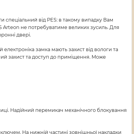
и спеціальний від PES: в такому випадку Вам
S Arteon не потребуватиме великих зусиль. Для
ронні двері.
 електроніка замка мають захист від вологи та
вний захист та доступ до приміщення. Може
вулиці. Надійний перемикач механічного блокування
м ключем. На нижній частині зовнішньої накладки