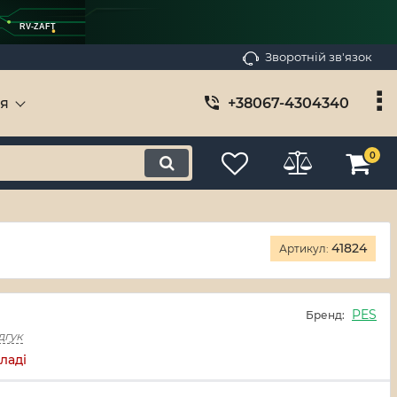
RV-ZAFT
Зворотній зв'язок
ія
+38067-4304340
0
41824
Артикул:
PES
Бренд:
дгук
ладі