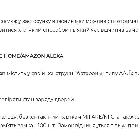
 замка: у застосунку власник має можливість отримат
итися хто, яким способом і в який час відчиняв замо
E HOME/AMAZON ALEXA
.
on
містить у своїй конструкції батарейки типу АА. Їх 
ревіряти стан заряду дверей.
а пальця, безконтактним карткам MIFARE/NFC, а також 
пам’ять замка – 100 шт. Замок відчиняється тільки пр