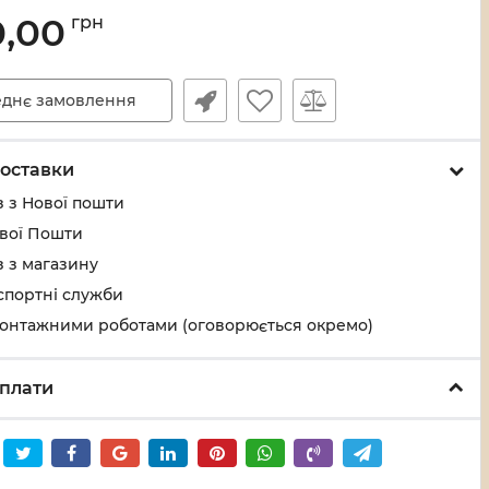
0,00
грн
днє замовлення
оставки
 з Нової пошти
ової Пошти
 з магазину
спортні служби
монтажними роботами (оговорюється окремо)
плати