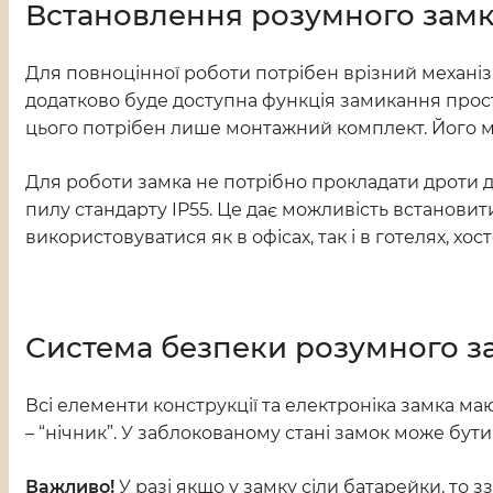
Встановлення розумного замк
Для повноцінної роботи потрібен врізний механіз
додатково буде доступна функція замикання прост
цього потрібен лише монтажний комплект. Його мож
Для роботи замка не потрібно прокладати дроти д
пилу стандарту IP55. Це дає можливість встановити
використовуватися як в офісах, так і в готелях, хо
Система безпеки розумного з
Всі елементи конструкції та електроніка замка ма
– “нічник”. У заблокованому стані замок може бу
Важливо!
У разі якщо у замку сіли батарейки, то 