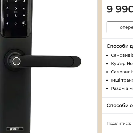
9 99
Попере
Способи д
Самовивіз
Кур'єр Н
Самовивіз
Інші тран
Разом з 
Способи о
Поділитися: