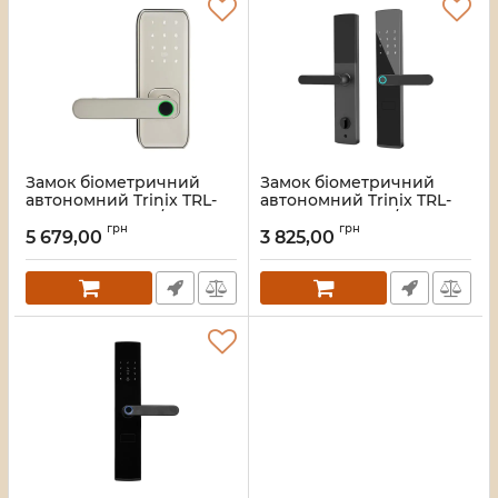
Замок біометричний
Замок біометричний
автономний Trinix TRL-
автономний Trinix TRL-
5406BTF Silver L/R з
5404BTF Black L/R з
грн
грн
Bluetooth, зчитувачем
Bluetooth, зчитувачем
5 679,00
3 825,00
відбитків пальців і карт
відбитків пальців і карт
Mifare
Mifare
Артикул:
65-00089
Артикул:
65-00084