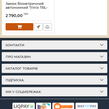
Замок біометричний
автономний Trinix TRL-
5404F Black L/R зі
грн
зчитувачем відбитків
2 790,00
пальців і карт Mifare
Артикул:
65-00083
КОНТАКТИ
ПРО МАГАЗИН
КАТАЛОГ ТОВАРІВ
ПІДПИСКА
МИ У СОЦМЕРЕЖАХ: