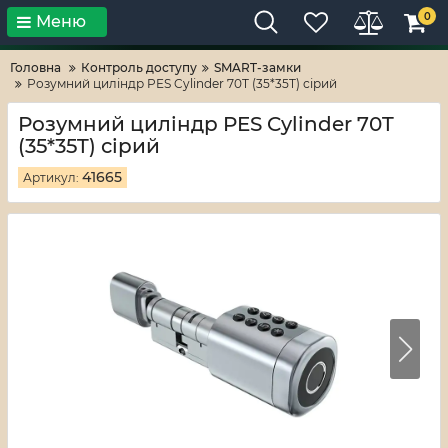
0
Меню
Тільки високі технології!
RV-ZAFT
Головна
Контроль доступу
SMART-замки
Розумний циліндр PES Cylinder 70T (35*35T) сірий
Розумний циліндр PES Cylinder 70T
(35*35T) сірий
41665
Артикул: