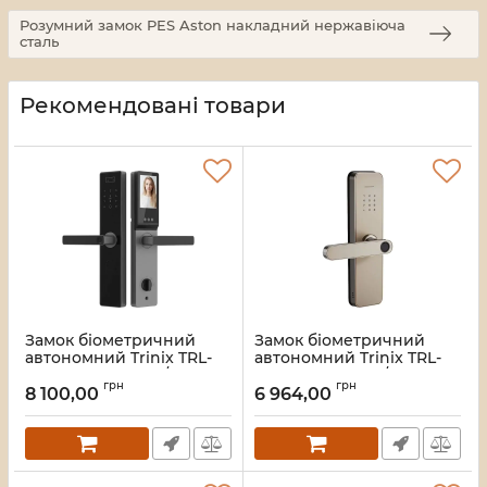
Розумний замок PES Aston накладний нержавіюча
сталь
Рекомендовані товари
Замок біометричний
Замок біометричний
автономний Trinix TRL-
автономний Trinix TRL-
8808WFV Black L/R з
5405BTF Silver L/R з
грн
грн
WiFi, розпізнаванням
Bluetooth, зчитувачем
8 100,00
6 964,00
облич, зчитувачем
відбитків пальців і карт
відбитків пальців і карт
Mifare
Mifare
Артикул:
65-00088
Артикул:
65-00090