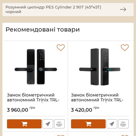
Розумний циліндр PES Cylinder 2 90T (45*45T)
чорний
Рекомендовані товари
Замок біометричний
Замок біометричний
автономний Trinix TRL-
автономний Trinix TRL-
5110BTF Black L/R з
5101BTF Black L/R з
грн
грн
Bluetooth, зчитувачем
Bluetooth, зчитувачем
3 960,00
3 420,00
відбитків пальців і карт
відбитків пальців і карт
Mifare
Mifare
Артикул:
65-00080
Артикул:
65-00079