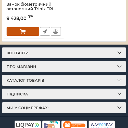
Замок біометричний
автономний Trinix TRL-
8803BTV Black L/R з
грн
Bluetooth та Wi-Fi,
9 428,00
розпізнаванням облич,
долоней, зчитувачем
відбитків пальців і карт
Mifare
Артикул:
65-00086
КОНТАКТИ
ПРО МАГАЗИН
КАТАЛОГ ТОВАРІВ
ПІДПИСКА
МИ У СОЦМЕРЕЖАХ: