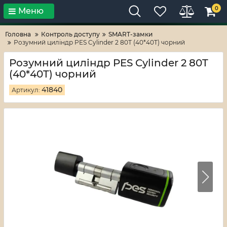
0
Меню
Тільки високі технології!
RV-ZAFT
Головна
Контроль доступу
SMART-замки
Розумний циліндр PES Cylinder 2 80T (40*40T) чорний
Розумний циліндр PES Cylinder 2 80T
(40*40T) чорний
41840
Артикул: