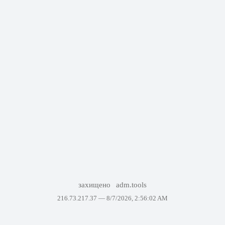
захищено
adm.tools
216.73.217.37 —
8/7/2026, 2:56:02 AM