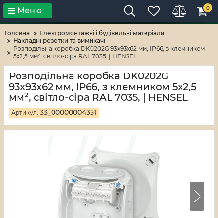
0
Меню
Тільки високі технології!
RV-ZAFT
Головна
Електромонтажні і будівельні матеріали
Накладні розетки та вимикачі
Розподільна коробка DK0202G 93x93x62 мм, IP66, з клемником
5x2,5 мм², світло-сіра RAL 7035, | HENSEL
Розподільна коробка DK0202G
93x93x62 мм, IP66, з клемником 5x2,5
мм², світло-сіра RAL 7035, | HENSEL
33_00000004351
Артикул: