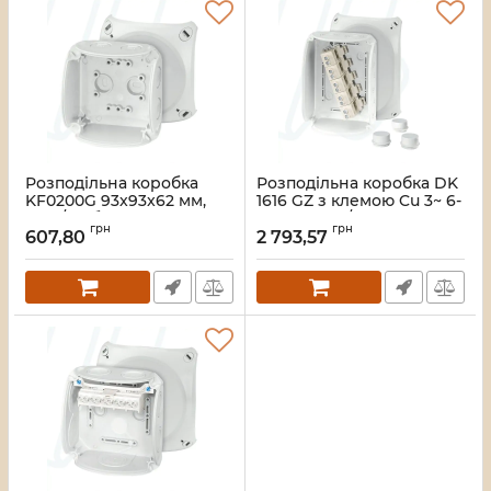
Розподільна коробка
Розподільна коробка DK
KF0200G 93x93x62 мм,
1616 GZ з клемою Cu 3~ 6-
IP66/67, без клемника,
16 мм2 IP55/66 210x155x92
грн
грн
світло-сіра RAL 7035 |
сіра RAL 7035
607,80
2 793,57
HENSEL
Артикул:
33_00000004885
Артикул:
33_00000004931