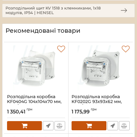
Розподільний щит KV 1518 з клемниками, 1х18
модулів, IP54 | HENSEL
Рекомендовані товари
Розподільна коробка
Розподільна коробка
KF0404G 104x104x70 мм,
KF0202G 93x93x62 мм,
IP66/67, з клемником 5х4
IP66/67, з клемником
грн
грн
мм², світло-сіра RAL 7035
5х2,5 мм², світло-сіра RAL
1 350,41
1 175,99
| HENSEL
7035 | HENSEL
Артикул:
33_00000004936
Артикул:
33_00000004933