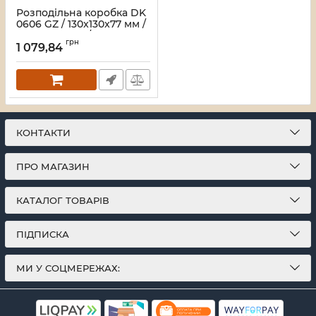
Розподільна коробка DK
0606 GZ / 130x130x77 мм /
з клемником / сіра RAL
грн
7035 / IP66
1 079,84
Артикул:
33_00000004877
КОНТАКТИ
ПРО МАГАЗИН
КАТАЛОГ ТОВАРІВ
ПІДПИСКА
МИ У СОЦМЕРЕЖАХ: