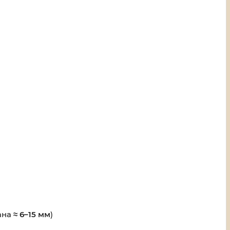
ана
≈ 6–15 мм
)