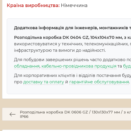
Країна виробництва:
Німеччина
Додаткова інформація для інженерів, монтажників т
Розподільна коробка DK 0404 GZ, 104x104x70 мм, з кл
використовуватися у технічних, телекомунікаційних,
інфраструктурою та вимоги до надійності.
Для побудови завершених рішень часто додатково пот
обладнання
,
кабельно-провідникова продукція
та
буд
Для корпоративних клієнтів і відділів постачання бу
про
доставку та оплату
й
гарантійне обслуговування
.
Розподільна коробка DK 0606 GZ / 130x130x77 мм / з к
IP66