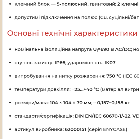
клемний блок —
5-полюсний
, гвинтовий;
2 клемні
допустимі підключення на полюс (Cu, суцільні/баг
Основні технічні характеристики
номінальна ізоляційна напруга
U
=690 В AC/DC
; 
i
ступінь захисту:
IP66
; удароміцність:
IK07
випробування на нитку розжарення:
750 °C
(IEC 60
температури довкілля:
−25…+40 °C
(матеріал витр
розміри/маса:
104 × 104 × 70 мм
; ≈
0,157–0,158 кг
стандарти/сертифікація:
DIN EN/IEC 60670-1/-22
,
V
артикул виробника:
62000151
(серія ENYCASE)