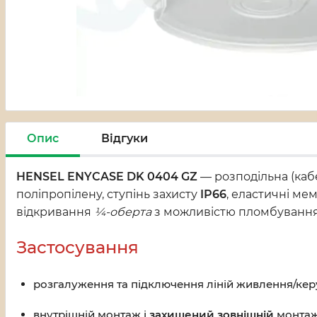
Опис
Відгуки
HENSEL ENYCASE DK 0404 GZ
— розподільна (каб
поліпропілену, ступінь захисту
IP66
, еластичні м
відкривання
¼-оберта
з можливістю пломбування
Застосування
розгалуження та підключення ліній живлення/кер
внутрішній монтаж і
захищений зовнішній
монтаж 