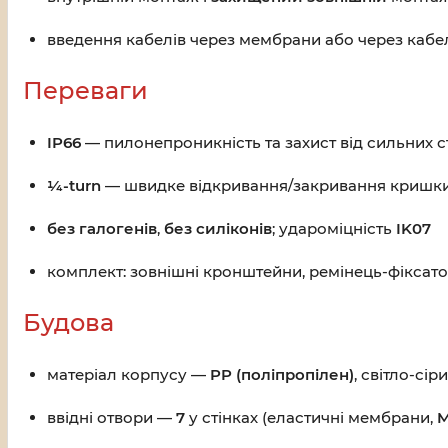
введення кабелів через мембрани або через кабе
Переваги
IP66
— пилонепроникність та захист від сильних 
¼-turn
— швидке відкривання/закривання кришк
без галогенів
,
без силіконів
; удароміцність
IK07
комплект: зовнішні кронштейни, ремінець-фіксат
Будова
матеріал корпусу —
PP (поліпропілен)
, світло-сір
ввідні отвори —
7
у стінках (еластичні мембрани,
M