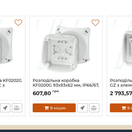
а KF0202G
Розподільна коробка
Розподіль
, з
KF0200G 93x93x62 мм, IP66/67,
GZ з клем
, світло-
без клемника, світло-сіра RAL
IP55/66 21
грн
607,80
2 793,5
SEL
7035 | HENSEL
7035
Артикул:
33_00000004931
Артикул:
33_
В кошик
В 