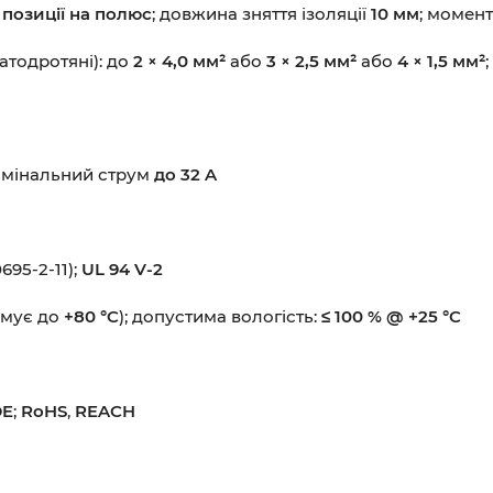
 позиції на полюс
; довжина зняття ізоляції
10 мм
; момен
атодротяні): до
2 × 4,0 мм²
або
3 × 2,5 мм²
або
4 × 1,5 мм²
номінальний струм
до 32 A
695-2-11);
UL 94 V-2
имує до
+80 °C
); допустима вологість:
≤ 100 % @ +25 °C
DE
;
RoHS
,
REACH