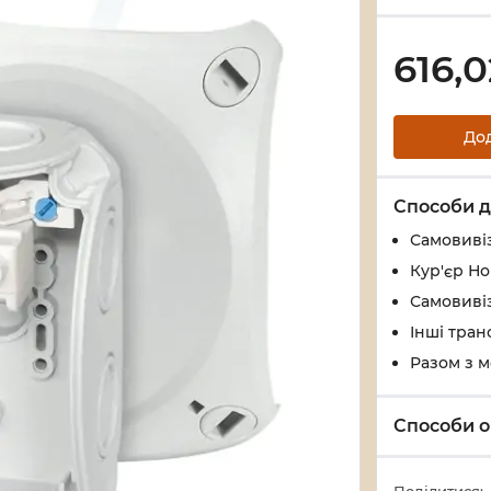
616,0
До
Способи д
Самовивіз
Кур'єр Н
Самовивіз
Інші тран
Разом з 
Способи о