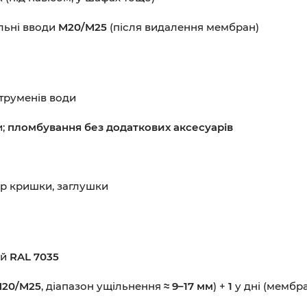
льні вводи
M20/M25
(після видалення мембран)
струменів води
и;
пломбування без додаткових аксесуарів
ор кришки, заглушки
ий
RAL 7035
20/M25
, діапазон ущільнення
≈ 9–17 мм
) +
1
у дні (мембр