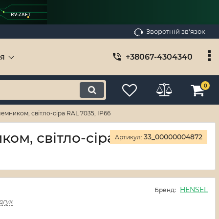
RV-ZAFT
Зворотній зв'язок
ія
+38067-4304340
0
емником, світло-сіра RAL 7035, IP66
ком, світло-сіра
33_00000004872
Артикул:
HENSEL
Бренд:
дгук