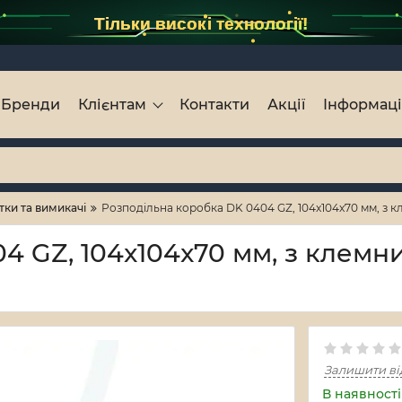
Тільки високі технології!
Бренди
Клієнтам
Контакти
Акції
Інформац
тки та вимикачі
Розподільна коробка DK 0404 GZ, 104x104x70 мм, з кл
 GZ, 104x104x70 мм, з клемни
Залишити ві
В наявності