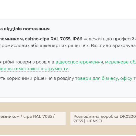
а відділів постачання
емником, світло-сіра RAL 7035, IP66
належить до професійн
 промислових або інженерних рішеннях. Важливо враховувати
рібні товари з розділів
відеоспостереження
,
мережеве об
івельно-монтажні інструменти
.
дуть корисними рішення з розділу
товари для бізнесу, офісу
лемником / сіра RAL 7035 /
Розподільна коробка DK0200G 
7035 | HENSEL