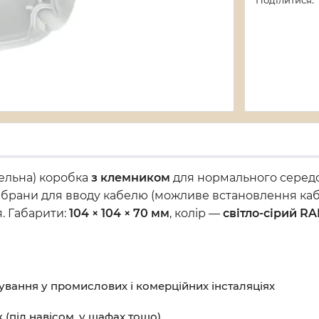
Поділитися:
ельна) коробка
з клемником
для нормального середо
ембрани для вводу кабелю (можливе встановлення ка
. Габарити:
104 × 104 × 70 мм
, колір —
світло-сірий RA
ування у промислових і комерційних інсталяціях
(під навісом, у шафах тощо)