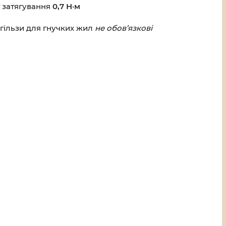
т затягування
0,7 Н·м
; гільзи для гнучких жил
не обов’язкові