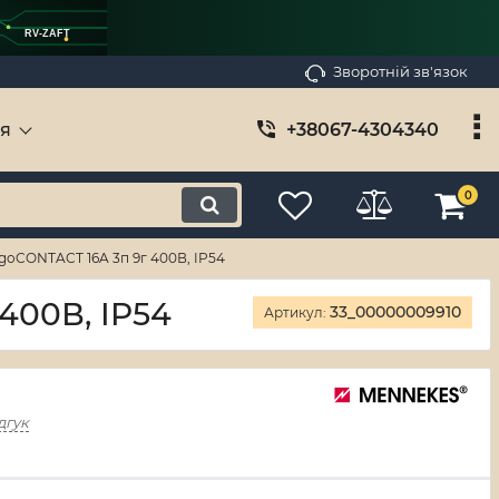
RV-ZAFT
Зворотній зв'язок
ія
+38067-4304340
0
rgoCONTACT 16A 3п 9г 400В, IP54
400В, IP54
33_00000009910
Артикул:
дгук