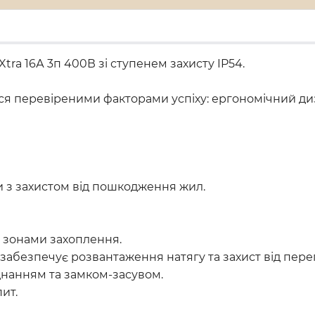
a 16А 3п 400В зі ступенем захисту IP54.
ься перевіреними факторами успіху: ергономічний ди
и з захистом від пошкодження жил.
и зонами захоплення.
забезпечує розвантаження натягу та захист від пер
днанням та замком-засувом.
ит.