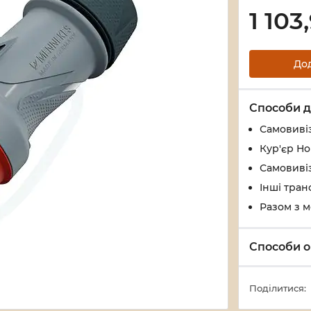
1 103
До
Способи д
Самовивіз
Кур'єр Н
Самовивіз
Інші тран
Разом з 
Способи о
Поділитися: