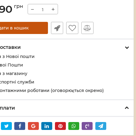
,90
грн
−
+
дати в кошик
оставки
 з Нової пошти
ової Пошти
 з магазину
спортні служби
монтажними роботами (оговорюється окремо)
плати