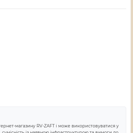
ернет-магазину RV-ZAFT і може використовуватися у
 сумісність із наявною інфраструктурою та вимоги до