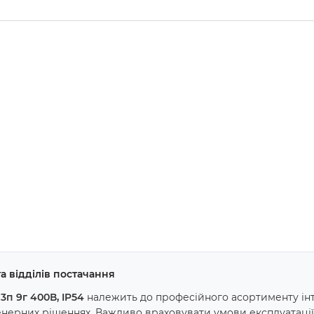
а відділів постачання
п 9г 400В, IP54
належить до професійного асортименту інт
енерних рішеннях. Важливо враховувати умови експлуатації,