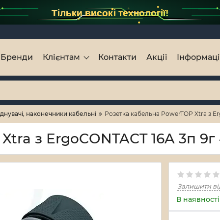
Тільки високі технології!
Бренди
Клієнтам
Контакти
Акції
Інформац
єднувачі, наконечники кабельні
Розетка кабельна PowerTOP Xtra з E
Xtra з ErgoCONTACT 16A 3п 9г 
Залишити ві
В наявності