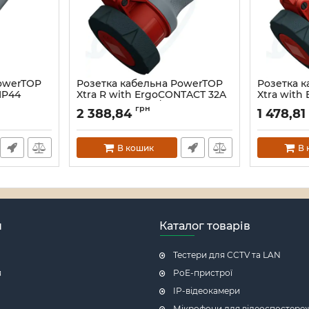
PowerTOP
Розетка кабельна PowerTOP
Розетка 
 IP44
Xtra R with ErgoCONTACT 32A
Xtra with
4п 6г 400B, IP67/IP69
6г 400B, I
грн
2 388,84
1 478,8
Артикул:
33_00000009552
Артикул:
33_
В кошик
В 
н
Каталог товарів
Тестери для CCTV та LAN
я
PoE-пристрої
IP-відеокамери
Мікрофони для відеоспостере