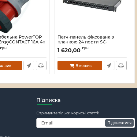
кабельна PowerTOP
Патч-панель фіксована з
 ErgoCONTACT 16A 4п
планкою 24 порти SC-
P67/IP69
Simpl./LC-Dupl., пуста,
грн
грн
1
1 620,00
каб.вводи для 4xPG11+відгиб,
00000009548
1U, чорна
Артикул:
UA-FOPFP24SCS-B
кошик
В кошик
Підписка
Отримуйте тільки корисні статті!
Підписатися
ження