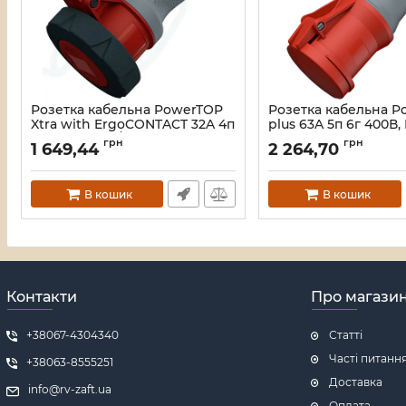
Розетка кабельна PowerTOP
Розетка кабельна 
Xtra with ErgoCONTACT 32A 4п
plus 63A 5п 6г 400В,
6г 400B, IP67/IP69
Артикул:
33_00000011046
грн
грн
1 649,44
2 264,70
Артикул:
33_00000009550
В кошик
В кошик
Контакти
Про магази
+38067-4304340
Статті
Часті питанн
+38063-8555251
Доставка
info@rv-zaft.ua
Оплата