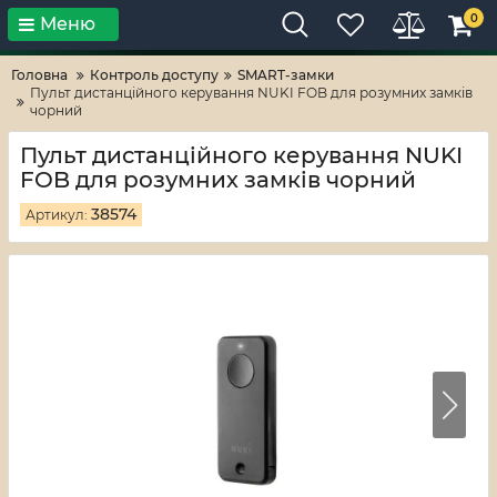
0
Меню
Тільки високі технології!
RV-ZAFT
Головна
Контроль доступу
SMART-замки
Пульт дистанційного керування NUKI FOB для розумних замків
чорний
Пульт дистанційного керування NUKI
FOB для розумних замків чорний
38574
Артикул: