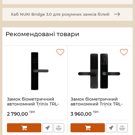
Хаб NUKI Bridge 3.0 для розумних замків білий
Рекомендовані товари
Замок біометричний
Замок біометричний
автономний Trinix TRL-
автономний Trinix TRL-
5404F Black L/R зі
5110BTF Black L/R з
грн
грн
зчитувачем відбитків
Bluetooth, зчитувачем
2 790,00
3 960,00
пальців і карт Mifare
відбитків пальців і карт
Mifare
Артикул:
65-00083
Артикул:
65-00080