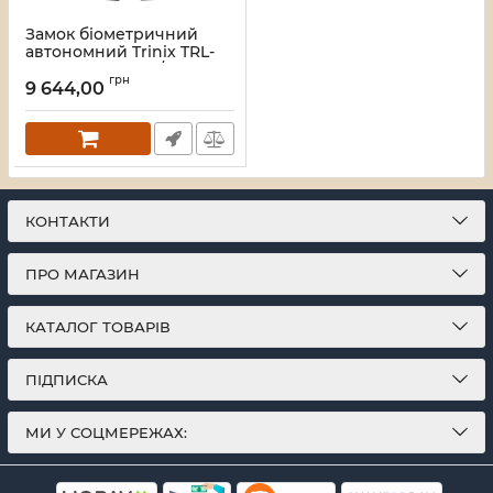
Замок біометричний
автономний Trinix TRL-
8804BTV Black L/R з
грн
Bluetooth та Wi-Fi,
9 644,00
розпізнаванням облич,
долоней, зчитувачем
відбитків пальців і карт
Mifare
Артикул:
65-00087
КОНТАКТИ
ПРО МАГАЗИН
КАТАЛОГ ТОВАРІВ
ПІДПИСКА
МИ У СОЦМЕРЕЖАХ: