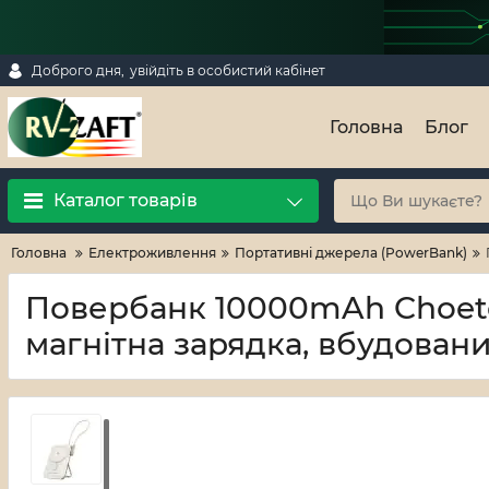
Доброго дня,
увійдіть в особистий кабінет
Головна
Блог
Каталог товарів
Головна
Електроживлення
Портативні джерела (PowerBank)
Повербанк 10000mAh Choete
магнітна зарядка, вбудовани