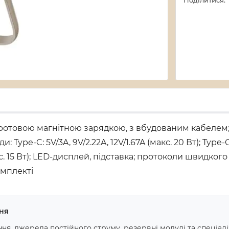
Поділитися:
отовою магнітною зарядкою, з вбудованим кабелем; тип
оди: Type-C: 5V/3A, 9V/2.22A, 12V/1.67A (макс. 20 Вт); Type-
акс. 15 Вт); LED-дисплей, підставка; протоколи швидкого
омплекті
ня
я, джерела постійного струму, резервні модулі та спеціал