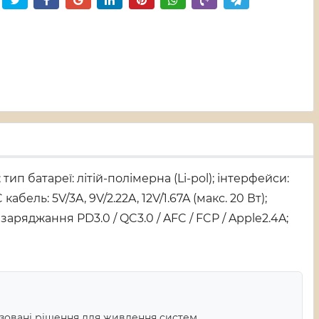
 батареї: літій-полімерна (Li-pol); інтерфейси:
C кабель: 5V/3A, 9V/2.22A, 12V/1.67A (макс. 20 Вт);
 заряджання PD3.0 / QC3.0 / AFC / FCP / Apple2.4A;
ізовані рішення для живлення систем