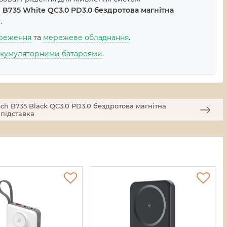
B735 White QC3.0 PD3.0 бездротова магнітна
.
ереження
та
мережеве обладнання
.
акумуляторними батареями
.
 B735 Black QC3.0 PD3.0 бездротова магнітна
 підставка