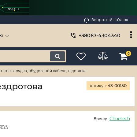
RV-ZAFT
Зворотній зв'язок
ія
+38067-4304340
0
ітна зарядка, вбудований кабель, підставка
ездротова
43-00150
Артикул:
Choetech
Бренд:
дгук