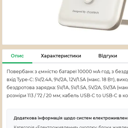
Опис
Характеристики
Відгуки
Повербанк з ємністю батареї 10000 мА·год, з бездр
вхід Type-C: 5V/2.4A, 9V/2A, 12V/1.5A (макс. 18 Вт), вих
бездротова зарядка: 5V/1A, 5V/1.5A, 5V/2A, 5V/3A (м
розміри 113 / 72 / 20 мм; кабель USB-C to USB-C в к
Додаткова інформація щодо систем електроживлен
Категорія «Електроживлення» охоплює блоки живленн