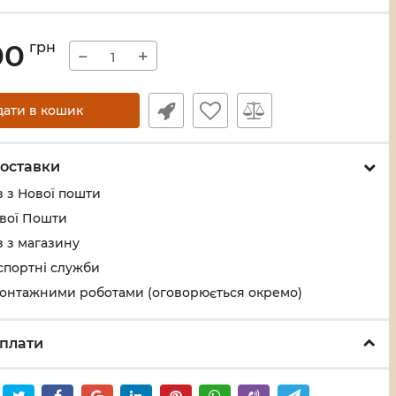
00
грн
−
+
дати в кошик
оставки
 з Нової пошти
ової Пошти
 з магазину
спортні служби
монтажними роботами (оговорюється окремо)
плати