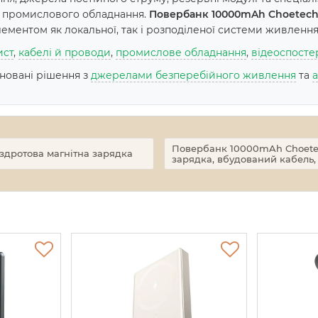
а промислового обладнання.
Повербанк 10000mAh Choetech 
ементом як локальної, так і розподіленої системи живлення
ист
,
кабелі й проводи
,
промислове обладнання
,
відеоспост
іновані рішення з
джерелами безперебійного живлення
та
Повербанк 10000mAh Choetech
здротова магнітна зарядка
зарядка, вбудований кабель,