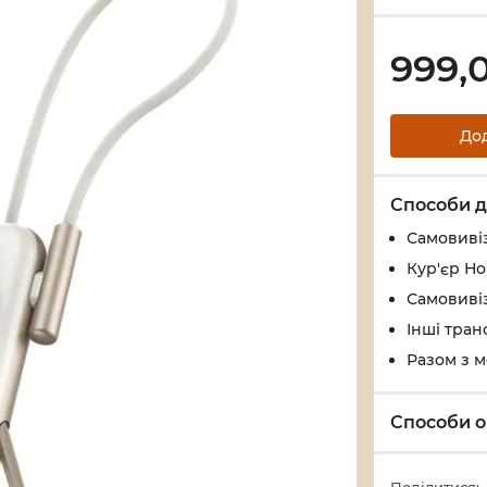
999,
До
Способи д
Самовивіз
Кур'єр Н
Самовивіз
Інші тран
Разом з 
Способи о