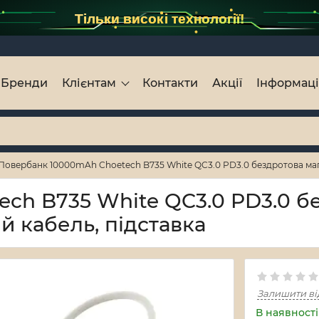
Тільки високі технології!
Бренди
Клієнтам
Контакти
Акції
Інформац
Повербанк 10000mAh Choetech B735 White QC3.0 PD3.0 бездротова магн
ch B735 White QC3.0 PD3.0 б
й кабель, підставка
Залишити ві
В наявності