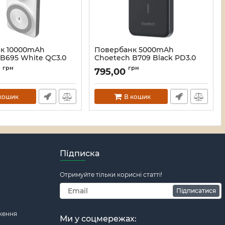
к 10000mAh
Повербанк 5000mAh
B695 White QC3.0
Choetech B709 Black PD3.0
дротова зарядка
бездротова магнітна зарядка
грн
грн
0
795,00
в та Apple Watch
Артикул:
43-00148
00143
кошик
В кошик
Підписка
Отримуйте тільки корисні статті!
Підписатися
ження
Ми у соцмережах: