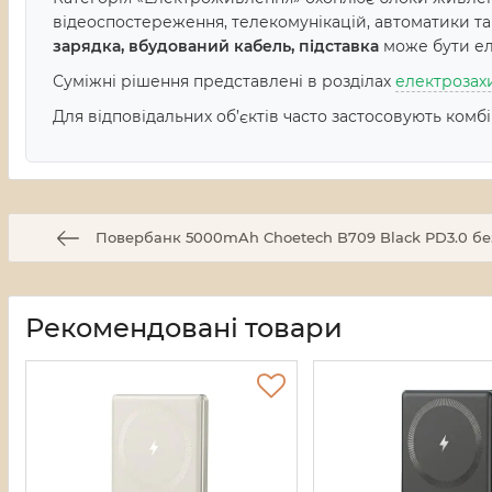
відеоспостереження, телекомунікацій, автоматики т
зарядка, вбудований кабель, підставка
може бути ел
Суміжні рішення представлені в розділах
електрозах
Для відповідальних об’єктів часто застосовують комб
Повербанк 5000mAh Choetech B709 Black PD3.0 бе
Рекомендовані товари