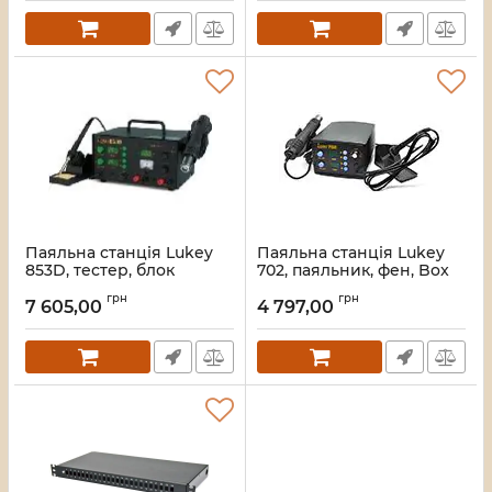
Паяльна станція Lukey
Паяльна станція Lukey
853D, тестер, блок
702, паяльник, фен, Box
живлення, фен,
Артикул:
2681
грн
грн
паяльник, Box
7 605,00
4 797,00
Артикул:
7503