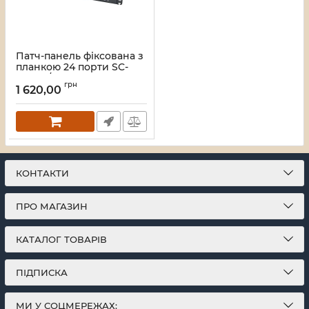
Патч-панель фіксована з
планкою 24 порти SC-
Simpl./LC-Dupl., пуста,
грн
каб.вводи для
1 620,00
4xPG11+відгиб, 1U, чорна
Артикул:
UA-FOPFP24SCS-B
КОНТАКТИ
ПРО МАГАЗИН
КАТАЛОГ ТОВАРІВ
ПІДПИСКА
МИ У СОЦМЕРЕЖАХ: