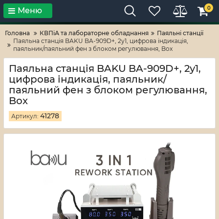
0
Меню
Тільки високі технології!
RV-ZAFT
Головна
КВПіА та лабораторне обладнання
Паяльні станції
Паяльна станція BAKU BA-909D+, 2у1, цифрова індикація,
паяльник/паяльний фен з блоком регулювання, Box
Паяльна станція BAKU BA-909D+, 2у1,
цифрова індикація, паяльник/
паяльний фен з блоком регулювання,
Box
41278
Артикул: