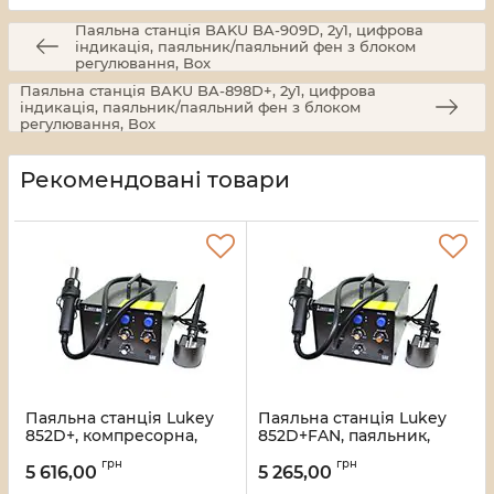
Паяльна станція BAKU BA-909D, 2у1, цифрова
індикація, паяльник/паяльний фен з блоком
регулювання, Box
Паяльна станція BAKU BA-898D+, 2у1, цифрова
індикація, паяльник/паяльний фен з блоком
регулювання, Box
Рекомендовані товари
Паяльна станція Lukey
Паяльна станція Lukey
852D+, компресорна,
852D+FAN, паяльник,
паяльник, фен
фен, Box
грн
грн
5 616,00
5 265,00
Артикул:
2884
Артикул:
2885