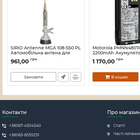
SIRIO Antenne MGA 108-550 PL
Motorola PMNN4807A
Автомобільна антена для
2200mAh Акумулято
рації
рації
грн
грн
961,00
1 170,00
Артикул:
16_113271
Артикул:
16_115590
Замовити
В кошик
Контакти
Про магази
+38067-4304340
Статті
Часті питанн
+38063-8555251