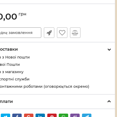
0,00
грн
днє замовлення
оставки
 з Нової пошти
ової Пошти
 з магазину
спортні служби
монтажними роботами (оговорюється окремо)
плати