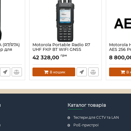
 (R7/R7A)
Motorola Portable Radio R7
Motorola 
р для
UHF FКР ВТ WIFI GNSS
AES 256 P
CAPABLE Портативна DMR
Ліцензія
грн
42 328,00
8 800,
радіостанція
Артикул:
16_
Артикул:
16_114945
В кошик
В 
н
Каталог товарів
Тестери для CCTV та LAN
я
PoE-пристрої