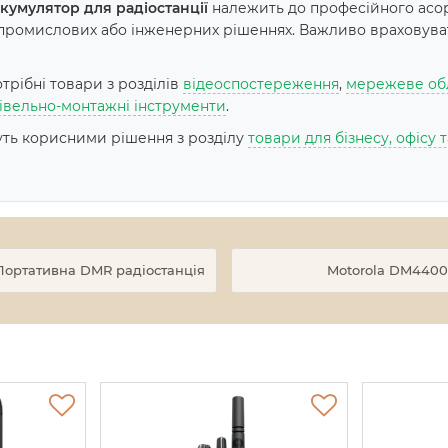
Акумулятор для радіостанції
належить до професійного асор
 промислових або інженерних рішеннях. Важливо враховувати
рібні товари з розділів
відеоспостереження
,
мережеве об
івельно-монтажні інструменти
.
дуть корисними рішення з розділу
товари для бізнесу, офісу
Портативна DMR радіостанція
Motorola DM4400