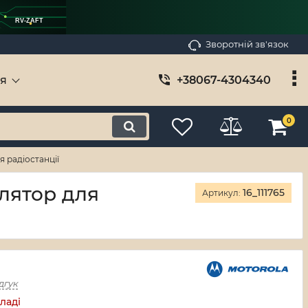
RV-ZAFT
Зворотній зв'язок
ія
+38067-4304340
0
я радіостанції
улятор для
16_111765
Артикул:
дгук
ладі