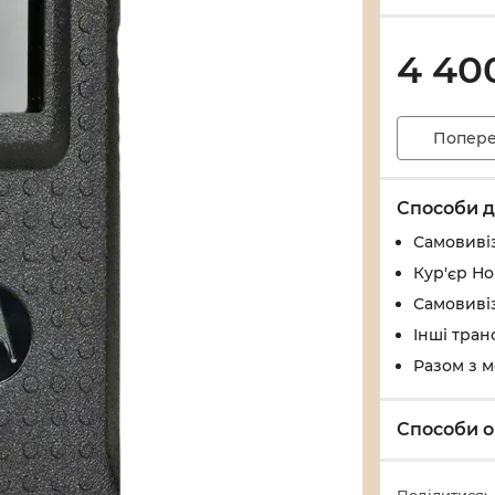
4 40
Попере
Способи д
Самовивіз
Кур'єр Н
Самовивіз
Інші тран
Разом з 
Способи о