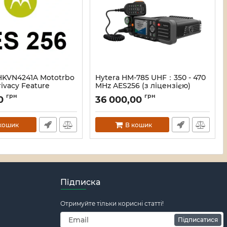
HKVN4241A Mototrbo
Hytera HM-785 UHF：350 - 470
rivacy Feature
MHz AES256 (з ліцензією)
 шифрування
Радіостанція автомобільна
грн
грн
00
36 000,00
114942
Артикул:
16_113902
кошик
В кошик
Підписка
Отримуйте тільки корисні статті!
Підписатися