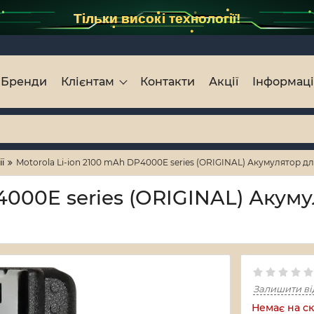
Тільки високі технології!
Бренди
Клієнтам
Контакти
Акції
Інформац
ії
Motorola Li-ion 2100 mAh DP4000E series (ORIGINAL) Акумулятор дл
4000E series (ORIGINAL) Акум
Залишити ві
Немає на ск