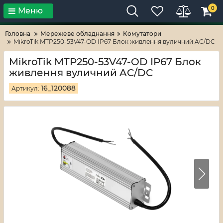
0
Меню
Тільки високі технології!
RV-ZAFT
Головна
Мережеве обладнання
Комутатори
MikroTik MTP250-53V47-OD IP67 Блок живлення вуличний AC/DC
MikroTik MTP250-53V47-OD IP67 Блок
живлення вуличний AC/DC
16_120088
Артикул: