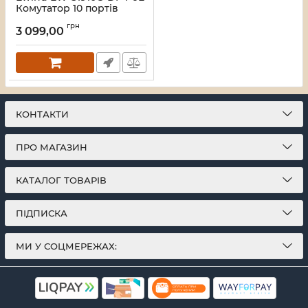
Комутатор 10 портів
некерований
грн
3 099,00
Артикул:
16_119576
КОНТАКТИ
ПРО МАГАЗИН
КАТАЛОГ ТОВАРІВ
ПІДПИСКА
МИ У СОЦМЕРЕЖАХ: