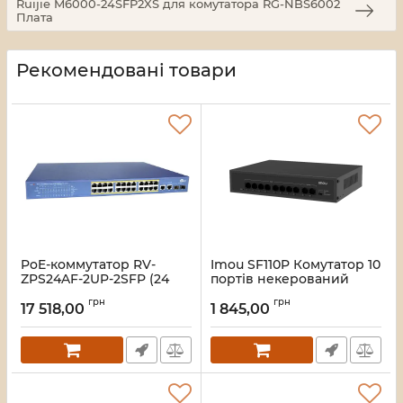
Ruijie M6000-24SFP2XS для комутатора RG-NBS6002
Плата
Рекомендовані товари
PoE-коммутатор RV-
Imou SF110P Комутатор 10
ZPS24AF-2UP-2SFP (24
портів некерований
порта + 2 UpLink + 2 SFP)
Артикул:
16_119588
грн
грн
17 518,00
1 845,00
Артикул:
A000280