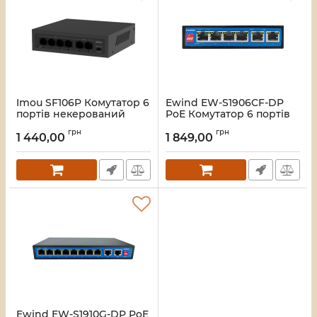
Imou SF106P Комутатор 6
Ewind EW-S1906CF-DP
портів некерований
PoE Комутатор 6 портів
некерований
Артикул:
16_119587
грн
грн
1 440,00
1 849,00
Артикул:
16_119577
Ewind EW-S1910G-DP PoE