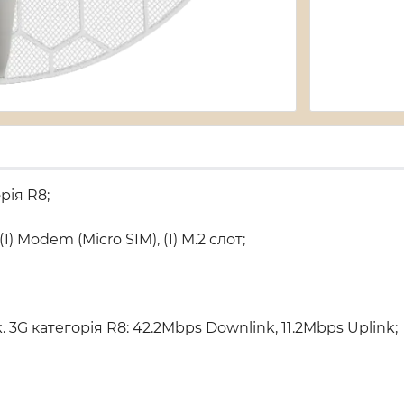
рія R8;
) Modem (Micro SIM), (1) M.2 слот;
. 3G категорія R8: 42.2Mbps Downlink, 11.2Mbps Uplink;