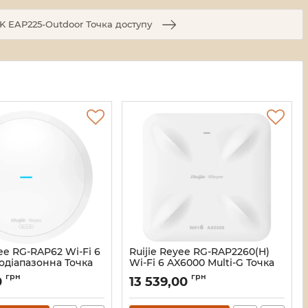
K EAP225-Outdoor Точка доступу
yee RG-RAP62 Wi-Fi 6
Ruijie Reyee RG-RAP2260(H)
одіапазонна Точка
Wi-Fi 6 AX6000 Multi-G Точка
доступу
грн
грн
0
13 539,00
116952
Артикул:
16_111897