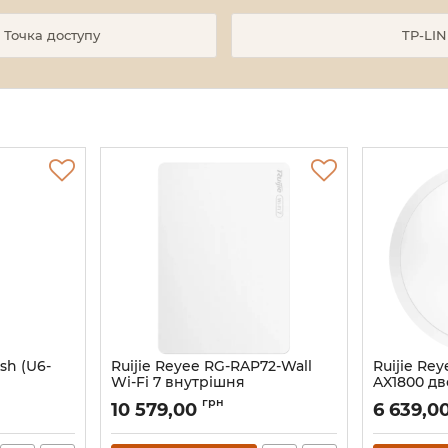
 Точка доступу
TP-LIN
sh (U6-
Ruijie Reyee RG-RAP72-Wall
Ruijie Re
Wi-Fi 7 внутрішня
AX1800 дв
дводіапазонна Точка доступу
доступу
грн
10 579,00
6 639,0
Артикул:
16_118226
Артикул:
16_