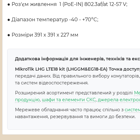
● Роз'єм живлення 1 (PoE-IN) 802.3af/at 12-57 V;
● Діапазон температур -40 - +70°C;
● Розміри 391 x 391 x 227 мм
Додаткова інформація для інженерів, техніків та е
MikroTik LHG LTE18 kit (LHGGM&EG18-EA) Точка доступ
передачі даних. Від правильного вибору комутаторів, 
та систем відеоспостереження.
Розширений асортимент представлений у розділі
Ме
продукцію
,
шафи та елементи СКС
,
джерела електро
Мережеве обладнання часто працює спільно з
систе
навантаження, резервування та вимоги до безпеки.