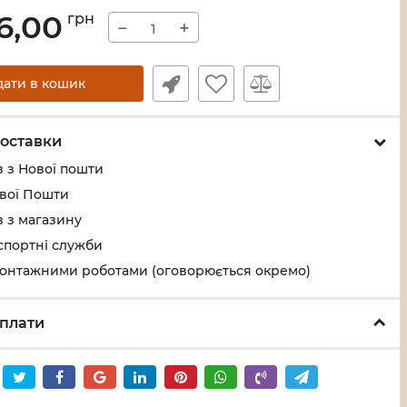
6,00
грн
−
+
дати в кошик
оставки
 з Нової пошти
ової Пошти
 з магазину
спортні служби
монтажними роботами (оговорюється окремо)
плати