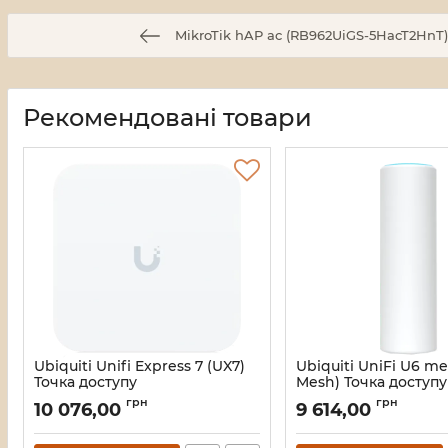
MikroTik hAP ac (RB962UiGS-5HacT2HnT)
Рекомендовані товари
Ubiquiti Unifi Express 7 (UX7)
Ubiquiti UniFi U6 me
Точка доступу
Mesh) Точка доступу
Артикул:
16_118262
Артикул:
16_118255
грн
грн
10 076,00
9 614,00