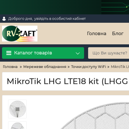
Доброго дня,
увійдіть в особистий кабінет
Головна
Блог
Каталог товарів
Головна
Мережеве обладнання
Точки доступу WiFi
MikroTik 
MikroTik LHG LTE18 kit (LHG