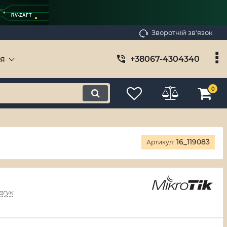
RV-ZAFT
Зворотній зв'язок
ія
+38067-4304340
0
16_119083
Артикул:
дгук