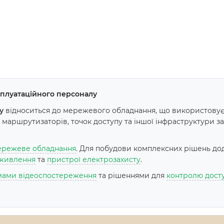
ксплуатаційного персоналу
у
відноситься до мережевого обладнання, що використовує
маршрутизаторів, точок доступу та іншої інфраструктури зал
режеве обладнання
. Для побудови комплексних рішень до
живлення
та
пристрої електрозахисту
.
мами відеоспостереження
та рішеннями для
контролю дост