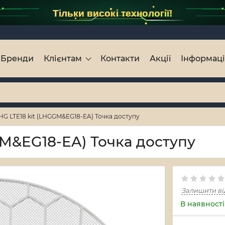
Тільки високі технології!
Бренди
Клієнтам
Контакти
Акції
Інформац
LHG LTE18 kit (LHGGM&EG18-EA) Точка доступу
GM&EG18-EA) Точка доступу
Залишити ві
В наявності