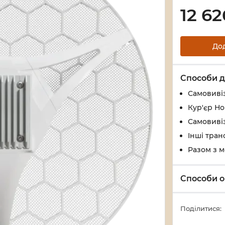
12 62
До
Способи д
Самовивіз
Кур'єр Н
Самовивіз
Інші тран
Разом з 
Способи о
Поділитися: