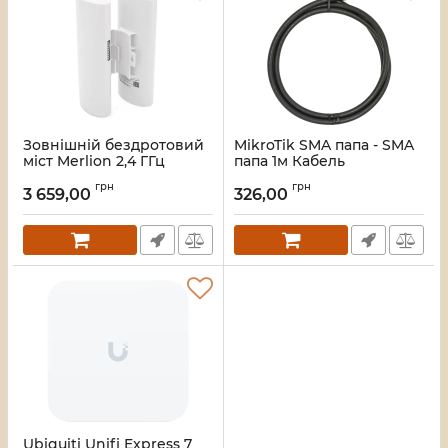
Зовнішній бездротовий
MikroTik SMA папа - SMA
міст Merlion 2,4 ГГц
папа 1м Кабель
300Mb, відстань до 3км,
Артикул:
16_120017
грн
грн
DC12-24V, POE 24V, 2xRJ45
3 659,00
326,00
Артикул:
41752
Ubiquiti Unifi Express 7