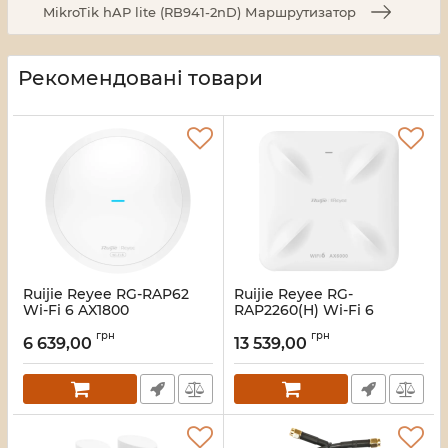
MikroTik hAP lite (RB941-2nD) Маршрутизатор
Рекомендовані товари
Ruijie Reyee RG-RAP62
Ruijie Reyee RG-
Wi-Fi 6 AX1800
RAP2260(H) Wi-Fi 6
дводіапазонна Точка
AX6000 Multi-G Точка
грн
грн
доступу
доступу
6 639,00
13 539,00
Артикул:
16_116952
Артикул:
16_111897