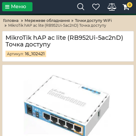
0
Меню
Тільки високі технології!
RV-ZAFT
Головна
Мережеве обладнання
Точки доступу WiFi
MikroTik hAP ac lite (RB952Ui-5ac2nD) Точка доступу
MikroTik hAP ac lite (RB952Ui-5ac2nD)
Точка доступу
16_102421
Артикул: