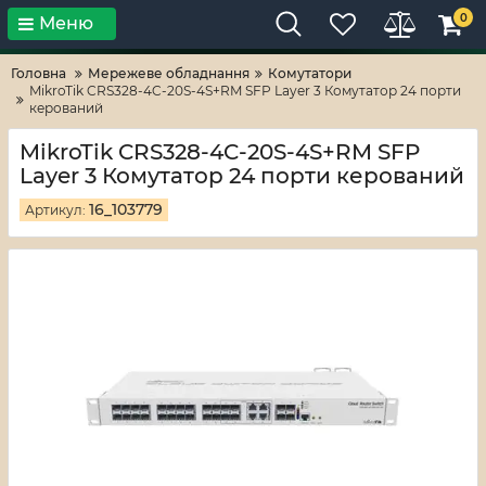
0
Меню
Тільки високі технології!
RV-ZAFT
Головна
Мережеве обладнання
Комутатори
MikroTik CRS328-4C-20S-4S+RM SFP Layer 3 Комутатор 24 порти
керований
MikroTik CRS328-4C-20S-4S+RM SFP
Layer 3 Комутатор 24 порти керований
16_103779
Артикул: