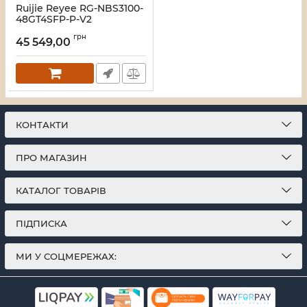
Ruijie Reyee RG-NBS3100-
48GT4SFP-P-V2
Комутатор 48 портів
грн
керований
45 549,00
Артикул:
16_119674
КОНТАКТИ
ПРО МАГАЗИН
КАТАЛОГ ТОВАРІВ
ПІДПИСКА
МИ У СОЦМЕРЕЖАХ: