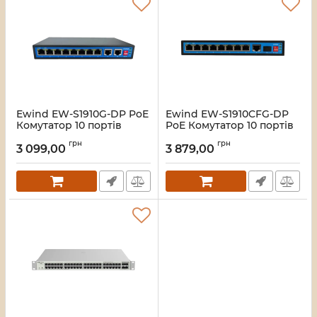
Ewind EW-S1910G-DP PoE
Ewind EW-S1910CFG-DP
Комутатор 10 портів
PoE Комутатор 10 портів
некерований
некерований
грн
грн
3 099,00
3 879,00
Артикул:
16_119576
Артикул:
16_119575