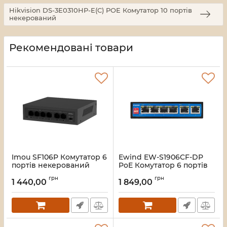
Hikvision DS-3E0310HP-E(C) POE Комутатор 10 портів
некерований
Рекомендовані товари
Imou SF106P Комутатор 6
Ewind EW-S1906CF-DP
портів некерований
PoE Комутатор 6 портів
некерований
Артикул:
16_119587
грн
грн
1 440,00
1 849,00
Артикул:
16_119577