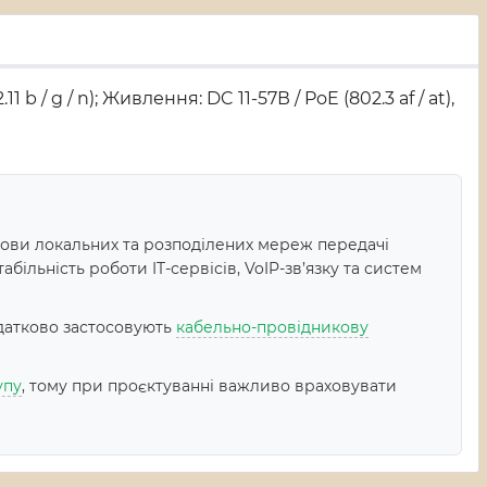
b / g / n); Живлення: DC 11-57В / PoE (802.3 af / at),
ови локальних та розподілених мереж передачі
ільність роботи IT-сервісів, VoIP-зв’язку та систем
датково застосовують
кабельно-провідникову
упу
, тому при проєктуванні важливо враховувати