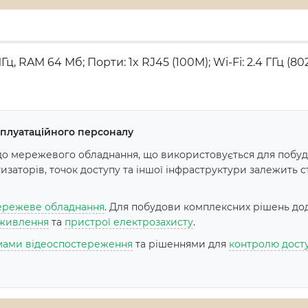
RAM 64 Мб; Порти: 1x RJ45 (100M); Wi-Fi: 2.4 ГГц (802.11 
ксплуатаційного персоналу
до мережевого обладнання, що використовується для побуд
аторів, точок доступу та іншої інфраструктури залежить стаб
режеве обладнання
. Для побудови комплексних рішень до
живлення
та
пристрої електрозахисту
.
мами відеоспостереження
та рішеннями для
контролю дост