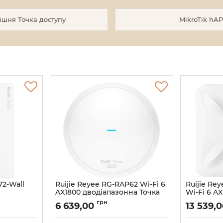
нішня Точка доступу
MikroTik hAP
72-Wall
Ruijie Reyee RG-RAP62 Wi-Fi 6
Ruijie Re
AX1800 дводіапазонна Точка
Wi-Fi 6 A
а доступу
доступу
доступу
грн
6 639,00
13 539,
Артикул:
16_116952
Артикул:
16_