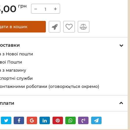
3,00
грн
−
+
дати в кошик
оставки
 з Нової пошти
ової Пошти
 з магазину
спортні служби
монтажними роботами (оговорюється окремо)
плати