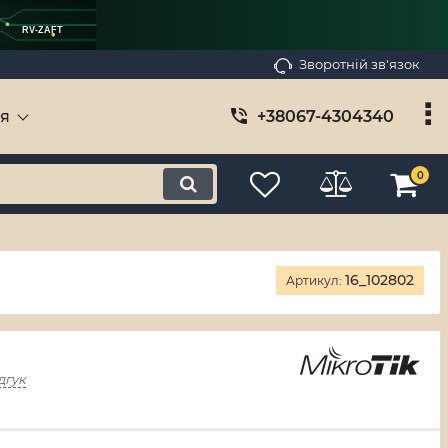
RV-ZAFT
Зворотній зв'язок
ія
+38067-4304340
0
16_102802
Артикул:
дгук