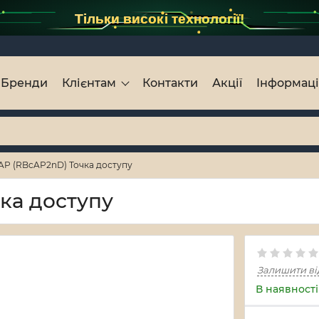
Тільки високі технології!
Бренди
Клієнтам
Контакти
Акції
Інформац
cAP (RBcAP2nD) Точка доступу
чка доступу
Залишити ві
В наявності