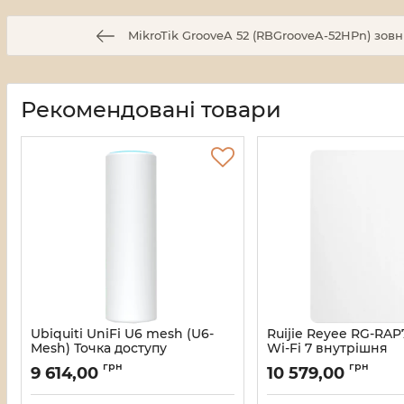
MikroTik GrooveA 52 (RBGrooveA-52HPn) зов
Рекомендовані товари
Ubiquiti UniFi U6 mesh (U6-
Ruijie Reyee RG-RAP
Mesh) Точка доступу
Wi-Fi 7 внутрішня
дводіапазонна Точк
Артикул:
16_118255
грн
грн
9 614,00
10 579,00
Артикул:
16_118226