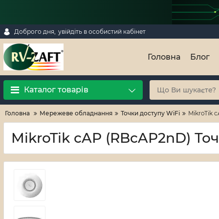
Доброго дня,
увійдіть в особистий кабінет
Головна
Блог
Каталог товарів
Головна
Мережеве обладнання
Точки доступу WiFi
MikroTik 
MikroTik cAP (RBcAP2nD) То