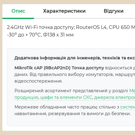
Опис
Характеристики
Відгуки
2.4GHz Wi-Fi точка доступу; RouterOS L4, CPU 650 МГц, 
-30º до + 70ºC, Ф138 x 31 мм
Додаткова інформація для інженерів, техніків та е
MikroTik cAP (RBcAP2nD) Точка доступу
відноситься 
даних. Від правильного вибору комутаторів, маршрутиз
відеоспостереження.
Розширений асортимент представлений у розділі
Ме
продукцію
,
шафи та елементи СКС
,
джерела електро
Мережеве обладнання часто працює спільно з
систе
навантаження, резервування та вимоги до безпеки.