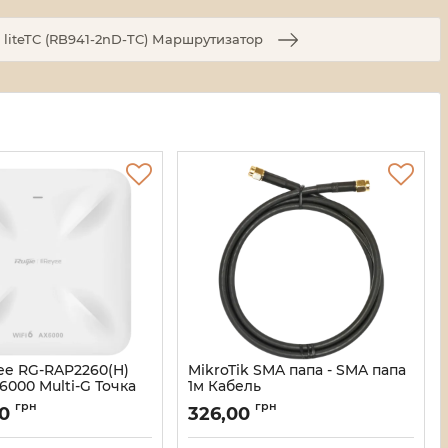
 liteTC (RB941-2nD-TC) Маршрутизатор
yee RG-RAP2260(H)
MikroTik SMA папа - SMA папа
X6000 Multi-G Точка
1м Кабель
Артикул:
16_120017
грн
грн
00
326,00
111897