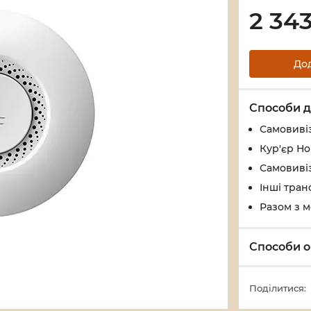
2 34
До
Способи д
Самовивіз
Кур'єр Н
Самовивіз
Інші тран
Разом з 
Способи о
Поділитися: