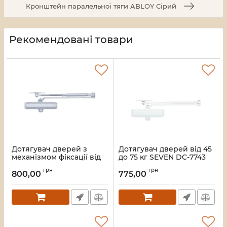
Кронштейн паралельної тяги ABLOY Сірий
Рекомендовані товари
Дотягувач дверей з
Дотягувач дверей від 45
механізмом фіксації від
до 75 кг SEVEN DC-7743
45 до 75 кг SEVEN DC-
white
грн
грн
7743HP silver
800,00
775,00
Артикул:
DC7743w
Артикул:
DC7743HPs