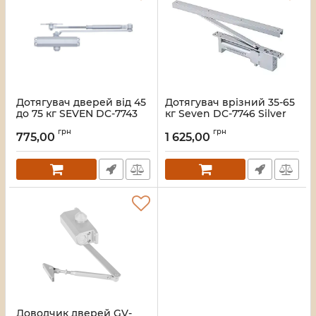
Дотягувач дверей від 45
Дотягувач врізний 35-65
до 75 кг SEVEN DC-7743
кг Seven DC-7746 Silver
silver
Артикул:
DC7746s
грн
грн
775,00
1 625,00
Артикул:
DC7743s
Доводчик дверей GV-