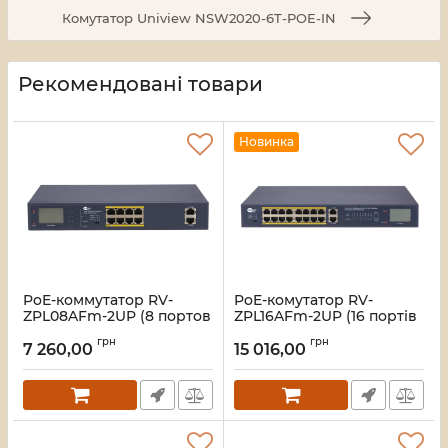
Комутатор Uniview NSW2020-6T-POE-IN
Рекомендовані товари
Новинка
PoE-коммутатор RV-
PoE-комутатор RV-
ZPL08AFm-2UP (8 портов
ZPL16AFm-2UP (16 портів
+ 2 UpLink), с LCD-
+ ​​2 UpLink), з LCD-
грн
грн
дисплеем
дисплеєм
7 260,00
15 016,00
Артикул:
A000282
Артикул:
A000283