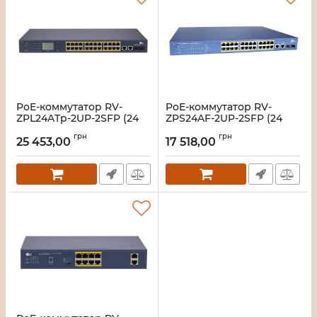
PoE-коммутатор RV-
PoE-коммутатор RV-
ZPL24ATp-2UP-2SFP (24
ZPS24AF-2UP-2SFP (24
порта + 2 UpLink + 2 SFP),
порта + 2 UpLink + 2 SFP)
грн
грн
повышенной мощности,
25 453,00
17 518,00
Артикул:
A000280
с LCD-дисплеем
Артикул:
A000281