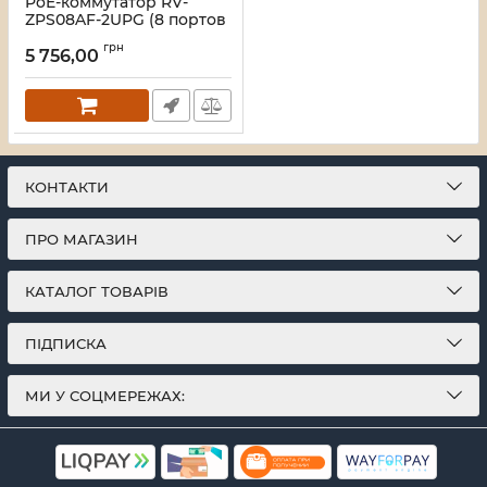
PoE-коммутатор RV-
ZPS08AF-2UPG (8 портов
+ 2 UpLink)
грн
5 756,00
Артикул:
A000279
КОНТАКТИ
ПРО МАГАЗИН
КАТАЛОГ ТОВАРІВ
ПІДПИСКА
МИ У СОЦМЕРЕЖАХ: