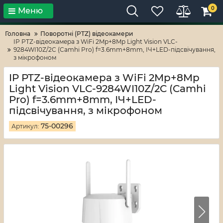
0
Меню
Тільки високі технології!
RV-ZAFT
Головна
Поворотні (PTZ) відеокамери
IP PTZ-відеокамера з WiFi 2Mp+8Mp Light Vision VLC-
9284WI10Z/2C (Camhi Pro) f=3.6mm+8mm, ІЧ+LED-підсвічування,
з мікрофоном
IP PTZ-відеокамера з WiFi 2Mp+8Mp
Light Vision VLC-9284WI10Z/2C (Camhi
Pro) f=3.6mm+8mm, ІЧ+LED-
підсвічування, з мікрофоном
75-00296
Артикул: