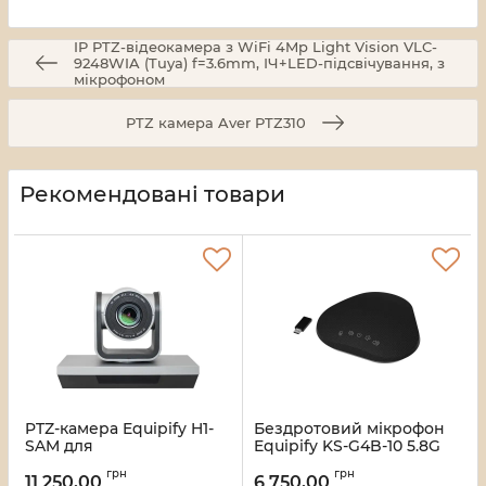
IP PTZ-відеокамера з WiFi 4Mp Light Vision VLC-
9248WIA (Tuya) f=3.6mm, ІЧ+LED-підсвічування, з
мікрофоном
PTZ камера Aver PTZ310
Рекомендовані товари
PTZ-камера Equipify H1-
Бездротовий мікрофон
SAM для
Equipify KS-G4B-10 5.8G
відеоконференцій
для конференцій
грн
грн
USB2.0/3x/ 2.1 МП/
(шумозаглушення,
11 250,00
6 750,00