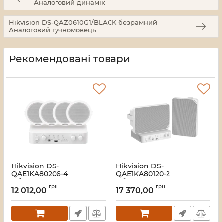
Аналоговий динамік
Hikvision DS-QAZ0610G1/BLACK безрамний
Аналоговий гучномовець
Рекомендовані товари
Hikvision DS-
Hikvision DS-
QAE1KA80206-4
QAE1KA80120-2
Гібридний
Гібридний
грн
грн
аудіокомплект
аудіокомплект
12 012,00
17 370,00
Артикул:
16_119735
Артикул:
16_119505