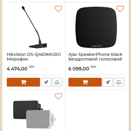
Hikvision DS-QAE0MG0G1
Ajax SpeakerPhone black
Мікрофон
Бездротовий голосовий
модуль
Артикул:
16_116776
грн
грн
4 474,00
6 099,00
Артикул:
16_119159