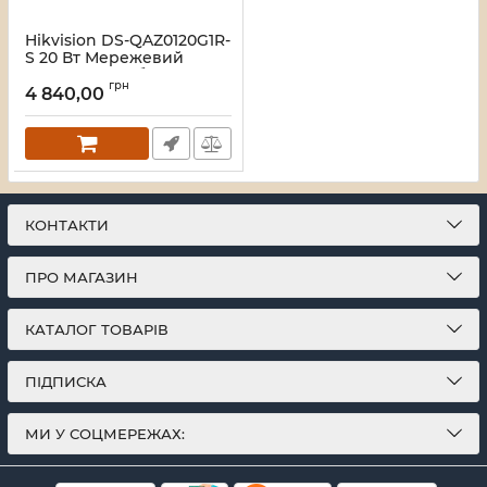
Hikvision DS-QAZ0120G1R-
S 20 Вт Мережевий
корпусний сабвуфер
грн
4 840,00
Артикул:
16_118722
КОНТАКТИ
ПРО МАГАЗИН
КАТАЛОГ ТОВАРІВ
ПІДПИСКА
МИ У СОЦМЕРЕЖАХ: