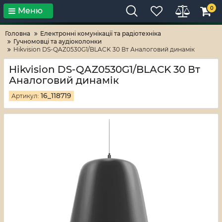
0
Меню
Тільки високі технології!
RV-ZAFT
Головна
Електронні комунікації та радіотехніка
Гучномовці та аудіоколонки
Hikvision DS-QAZ0530G1/BLACK 30 Вт Аналоговий динамік
Hikvision DS-QAZ0530G1/BLACK 30 Вт
Аналоговий динамік
16_118719
Артикул: