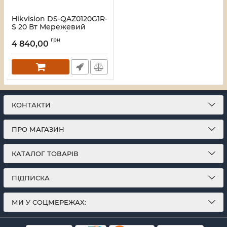
Hikvision DS-QAZ0120G1R-
S 20 Вт Мережевий
корпусний сабвуфер
грн
4 840,00
Артикул:
16_118722
КОНТАКТИ
ПРО МАГАЗИН
КАТАЛОГ ТОВАРІВ
ПІДПИСКА
МИ У СОЦМЕРЕЖАХ: