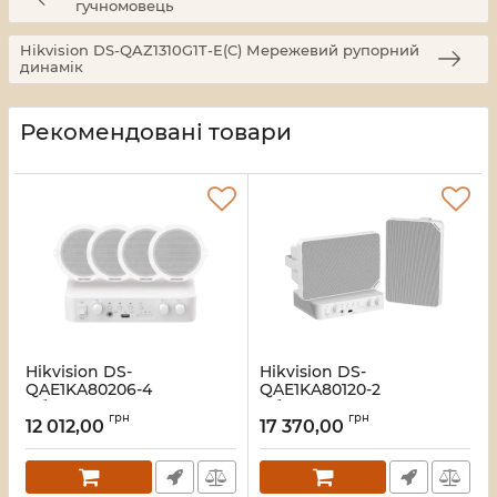
гучномовець
Hikvision DS-QAZ1310G1T-E(C) Мережевий рупорний
динамік
Рекомендовані товари
Hikvision DS-
Hikvision DS-
QAE1KA80206-4
QAE1KA80120-2
Гібридний
Гібридний
грн
грн
аудіокомплект
аудіокомплект
12 012,00
17 370,00
Артикул:
16_119735
Артикул:
16_119505