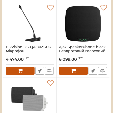
Hikvision DS-QAE0MG0G1
Ajax SpeakerPhone black
Мікрофон
Бездротовий голосовий
модуль
Артикул:
16_116776
грн
грн
4 474,00
6 099,00
Артикул:
16_119159