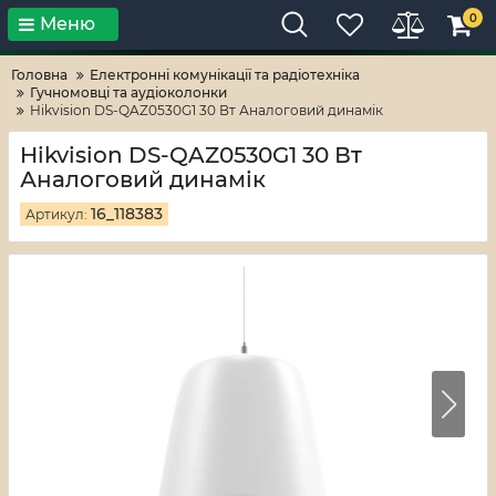
0
Меню
Тільки високі технології!
RV-ZAFT
Головна
Електронні комунікації та радіотехніка
Гучномовці та аудіоколонки
Hikvision DS-QAZ0530G1 30 Вт Аналоговий динамік
Hikvision DS-QAZ0530G1 30 Вт
Аналоговий динамік
16_118383
Артикул: