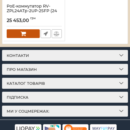
PoE-коммутатор RV-
ZPL24ATp-2UP-2SFP (24
порта + 2 UpLink + 2 SFP),
грн
повышенной мощности,
25 453,00
с LCD-дисплеем
Артикул:
A000281
КОНТАКТИ
ПРО МАГАЗИН
КАТАЛОГ ТОВАРІВ
ПІДПИСКА
МИ У СОЦМЕРЕЖАХ: