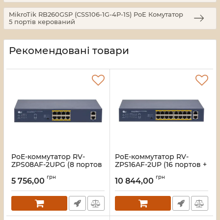
MikroTik RB260GSP (CSS106-1G-4P-1S) PoE Комутатор
5 портів керований
Рекомендовані товари
PoE-коммутатор RV-
PoE-коммутатор RV-
ZPS08AF-2UPG (8 портов
ZPS16AF-2UP (16 портов +
+ 2 UpLink)
2 UpLink)
грн
грн
5 756,00
10 844,00
Артикул:
A000279
Артикул:
A000278