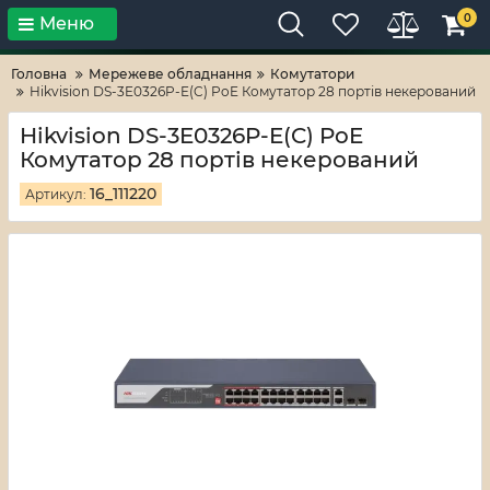
0
Меню
Тільки високі технології!
RV-ZAFT
Головна
Мережеве обладнання
Комутатори
Hikvision DS-3E0326P-E(C) PoE Комутатор 28 портів некерований
Hikvision DS-3E0326P-E(C) PoE
Комутатор 28 портів некерований
16_111220
Артикул: