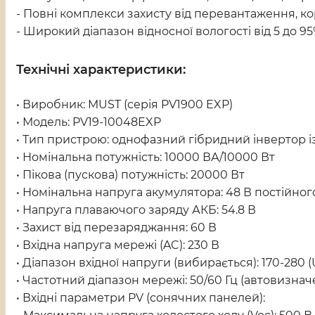
- Повні комплекси захисту від перевантаження, ко
- Широкий діапазон відносної вологості від 5 до 95
Технічні характеристики:
• Виробник: MUST (серія PV1900 EXP)
• Модель: PV19-10048EXP
• Тип пристрою: однофазний гібридний інвертор і
• Номінальна потужність: 10000 ВА/10000 Вт
• Пікова (пускова) потужність: 20000 Вт
• Номінальна напруга акумулятора: 48 В постійног
• Напруга плаваючого заряду АКБ: 54.8 В
• Захист від перезаряджання: 60 В
• Вхідна напруга мережі (AC): 230 В
• Діапазон вхідної напруги (вибирається): 170-280 (U
• Частотний діапазон мережі: 50/60 Гц (автовизнач
• Вхідні параметри PV (сонячних панелей):