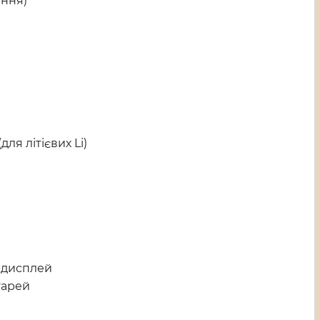
ення)
ля літієвих Li)
D-дисплей
атарей