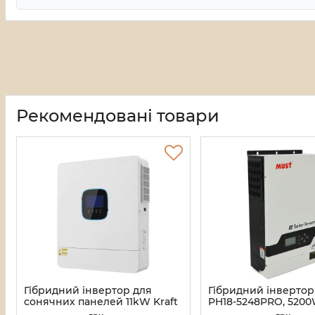
Рекомендовані товари
Гібридний інвертор для
Гібридний інверто
сонячних панелей 11kW Kraft
PH18-5248PRO, 5200W
VMH-10048 DC48V, 2MPPT, off-
струм заряду 1-60А, 