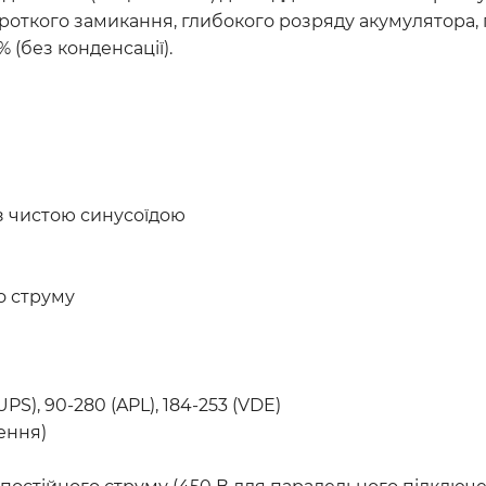
роткого замикання, глибокого розряду акумулятора, 
% (без конденсації).
з чистою синусоїдою
о струму
PS), 90-280 (APL), 184-253 (VDE)
ення)