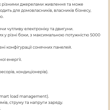
іж різними джерелами живлення та може
дить для домовласників, власників бізнесу,
ю.
чи чутливу електроніку та двигуни.
их у різні боки, з максимальною потужністю 5000
зні конфігурації сонячних панелей.
ї енергії.
есорів, кондиціонерів).
smart load management).
в, струму та напруги заряду.
.