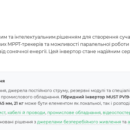
им та інтелектуальним.рішенням для створення суча
их MPPT-трекерів та можливості паралельної роботи 
 від сонячної енергії. Цей інвертор стане надійним 
ня
я, джерела постійного струму, резервні модулі та спеціал
а промислового обладнання.
Гібридний інвертор MUST PV19-1
5 мм, 21 кг
може бути елементом як локальної, так і розпод
ист
,
кабелі й проводи
,
промислове обладнання
,
відеоспост
іновані рішення з
джерелами безперебійного живлення
та