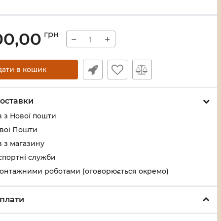
00,00
грн
−
+
дати в кошик
оставки
 з Нової пошти
ової Пошти
 з магазину
спортні служби
монтажними роботами (оговорюється окремо)
плати