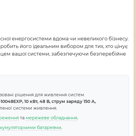
сної енергосистеми вдома чи невеликого бізнесу.
робить його ідеальним вибором для тих, хто цінує
серцем вашої системи, забезпечуючи безперебійне
ізовані рішення для живлення систем
0048EXP, 10 кВт, 48 В, струм заряду 150 А,
іленої системи живлення.
ереження
та
мережеве обладнання
.
акумуляторними батареями
.