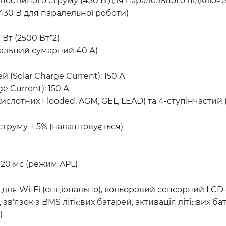
В постійного струму (450 В для паралельного підключ
-430 В для паралельної роботи)
Вт (2500 Вт*2)
мальний сумарний 40 А)
(Solar Charge Current): 150 А
 Current): 150 А
слотних Flooded, AGM, GEL, LEAD) та 4-ступінчастий (д
 струму ± 5% (налаштовується)
 20 мс (режим APL)
т для Wi-Fi (опціонально), кольоровий сенсорний LC
 зв'язок з BMS літієвих батарей, активація літієвих б
)