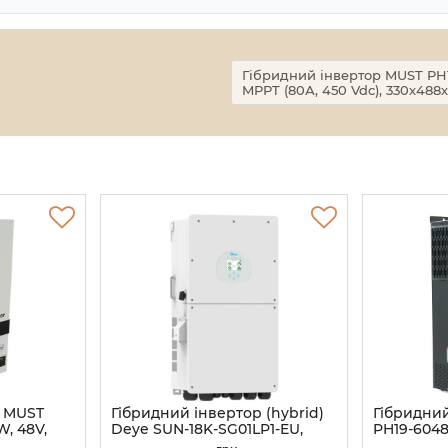
Гібридний інвертор MUST PH18
MPPT (80А, 450 Vdc), 330х488х
р MUST
Гібридний інвертор (hybrid)
Гібридни
, 48V,
Deye SUN-18K-SG01LP1-EU,
PH19-6048
160-275V,
18кВ, однофазний (MPPT 150-
струм заря