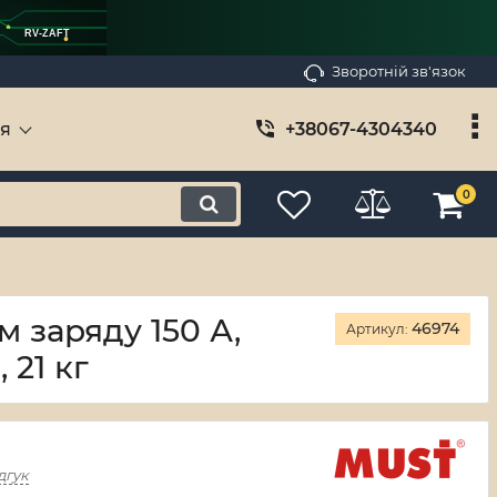
RV-ZAFT
Зворотній зв'язок
ія
+38067-4304340
0
м заряду 150 А,
46974
Артикул:
 21 кг
дгук