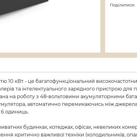
Поділитися:
ю 10 кВт - це багатофункціональний високочастотний 
лерів та інтелектуального зарядного пристрою для 
ана на роботу з 48-вольтовими акумуляторними бат
акумулятора, автоматично перемикаючись між джере
 6 одиниць.
ватних будинках, котеджах, офісах, невеликих комерц
ння критично важливої техніки (холодильників, опал