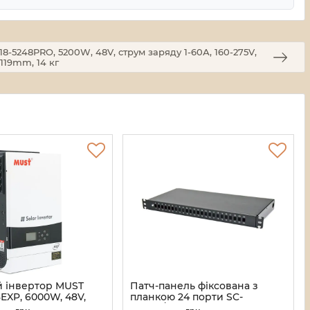
-5248PRO, 5200W, 48V, струм заряду 1-60А, 160-275V,
119mm, 14 кг
й інвертор MUST
Патч-панель фіксована з
EXP, 6000W, 48V,
планкою 24 порти SC-
ду 1-60А, 160-275V,
Simpl./LC-Dupl., пуста,