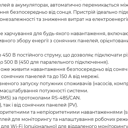
нелей в акумуляторах, автоматично перемикається м
я безпосередньо від сонця. Пристрій ідеально підхо
ргонезалежності та зниження витрат на електроенергі
ьне харчування для будь-якого навантаження, включаю
вного збору енергії з сонячних панелей, орієнтован
о 450 В постійного струму, що дозволяє підключати рі
о 500 В (450 для паралельного підключення).
може живити навантаження безпосередньо від сонячно
 сонячних панелей та до 150 А від мережі.
евненого запуску потужних споживачів (насосів, компр
я масштабування потужності системи.
 (BMS) за протоколами RS-485/CAN.
, так і від сонячних панелей (PV).
пріоритетними та непріоритетними навантаженнями (
ей для моніторингу та налаштування робочих режимі
 для Wi-Fi (опціонально) для віддаленого моніторингу