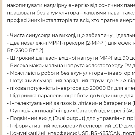
накопичувати надмірну енергію від сонячних па
працювати без акумулятора – живлячи навантаженн
професійних інсталяторів та всіх, хто прагне ене
- Чиста синусоїда на виході, що забезпечує ідеал
- Два незалежні MPPT-трекери (2-MPPT) для ефекти
Вт (2500 Вт * 2).
- Широкий діапазон вхідної напруги MPPT від 90 д
- Висока максимальна напруга холостого ходу PV д
- Можливість роботи без акумулятора – інвертор 
- Потужний сумарний зарядний струм: до 150 А від
- пікова потужність інвертора до 20000 Вт для вп
- Підтримка паралельної роботи до 6 одиниць дл
- Інтелектуальний зв'язок із літієвими батареями
- Функція активації літієвих батарей від мережі (AC)
- Подвійний вихід (Dual output) для управління 
- Інформативний кольоровий сенсорний LCD-диспл
- Комунікаційні інтерфейси: USB, RS-485/CAN, порт