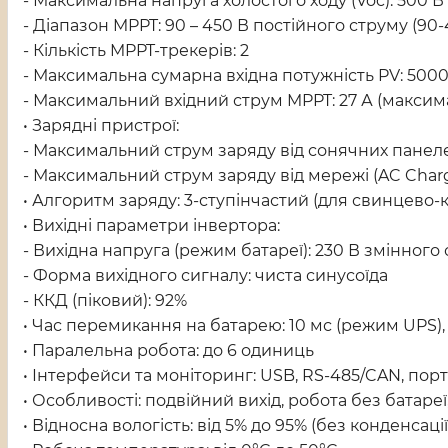
- Максимальна напруга холостого ходу (Voc): 500 
- Діапазон MPPT: 90 – 450 В постійного струму (90
- Кількість MPPT-трекерів: 2
- Максимальна сумарна вхідна потужність PV: 5000 
- Максимальний вхідний струм MPPT: 27 А (макси
• Зарядні пристрої:
- Максимальний струм заряду від сонячних панелей 
- Максимальний струм заряду від мережі (AC Charge
• Алгоритм заряду: 3-ступінчастий (для свинцево-ки
• Вихідні параметри інвертора:
- Вихідна напруга (режим батареї): 230 В змінного
- Форма вихідного сигналу: чиста синусоїда
- ККД (піковий): 92%
• Час перемикання на батарею: 10 мс (режим UPS),
• Паралельна робота: до 6 одиниць
• Інтерфейси та моніторинг: USB, RS-485/CAN, пор
• Особливості: подвійний вихід, робота без батареї,
• Відносна вологість: від 5% до 95% (без конденсації