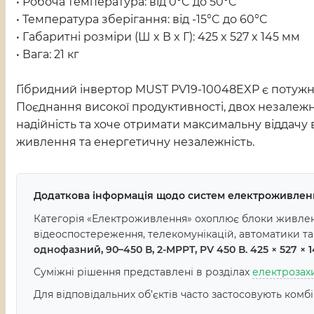
• Робоча температура: від 0°C до 50°C
• Температура зберігання: від -15°C до 60°C
• Габаритні розміри (Ш x В x Г): 425 x 527 x 145 мм
• Вага: 21 кг
Гібридний інвертор MUST PV19-10048EXP є потужн
Поєднання високої продуктивності, двох незалежн
надійність та хоче отримати максимальну віддачу
живлення та енергетичну незалежність.
Додаткова інформація щодо систем електроживлен
Категорія «Електроживлення» охоплює блоки живленн
відеоспостереження, телекомунікацій, автоматики т
однофазний, 90–450 В, 2-MPPT, PV 450 В. 425 × 527 × 14
Суміжні рішення представлені в розділах
електрозах
Для відповідальних об’єктів часто застосовують комб