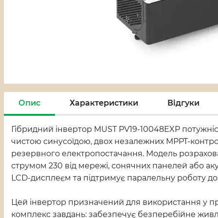
Опис
Характеристики
Відгуки
Гібридний інвертор MUST PV19-10048EXP потужніст
чистою синусоїдою, двох незалежних MPPT-контро
резервного електропостачання. Модель розрахов
струмом 230 від мережі, сонячних панелей або 
LCD-дисплеєм та підтримує паралельну роботу до
Цей інвертор призначений для використання у при
комплекс завдань: забезпечує безперебійне живле