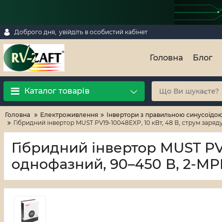
Доброго дня,
увійдіть в особистий кабінет
Головна
Блог
Каталог товарів
Головна
Електроживлення
Iнвертори з правильною синусоїдою 
Гібридний інвертор MUST PV19-10048EXP, 10 кВт, 48 В, струм заряду 1
Гібридний інвертор MUST PV19
однофазний, 90–450 В, 2-MPPT