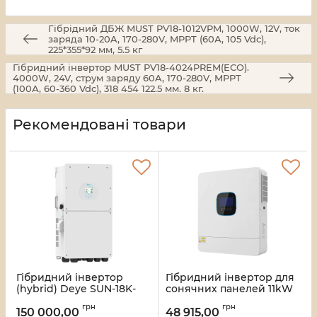
Гiбрiдний ДБЖ MUST PV18-1012VPM, 1000W, 12V, ток
заряда 10-20A, 170-280V, MPPT (60А, 105 Vdc),
225*355*92 мм, 5.5 кг
Гібридний інвертор MUST PV18-4024PREM(ECO).
4000W, 24V, струм заряду 60A, 170-280V, MPPT
(100А, 60-360 Vdc), 318 454 122.5 мм. 8 кг.
Рекомендовані товари
Гібридний інвертор
Гібридний інвертор для
(hybrid) Deye SUN-18K-
сонячних панелей 11kW
SG01LP1-EU, 18кВ,
Kraft VMH-10048 DC48V,
грн
грн
однофазний (MPPT 150-
2MPPT, off-grid
150 000,00
48 915,00