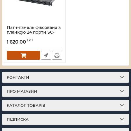
Патч-панель фіксована з
планкою 24 порти SC-
Simpl./LC-Dupl., пуста,
грн
каб.вводи для
1 620,00
4xPG11+відгиб, 1U, чорна
Артикул:
UA-FOPFP24SCS-B
КОНТАКТИ
ПРО МАГАЗИН
КАТАЛОГ ТОВАРІВ
ПІДПИСКА