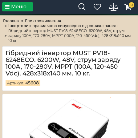
0
Меню
Тільки високі технології!
RV-ZAFT
Головна
Електроживлення
Iнвертори з правильною синусоїдою під сонячні панелі
Гібридний інвертор MUST PV18-6248ECO. 6200W, 48V, струм
заряду 100A, 170-280V, MPPT (100А, 120-450 Vdc), 428x318x140 мм.
10 кг.
Гібридний інвертор MUST PV18-
6248ECO. 6200W, 48V, струм заряду
100A, 170-280V, MPPT (100А, 120-450
Vdc), 428x318x140 мм. 10 кг.
45608
Артикул: