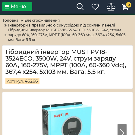
0
Меню
Тільки високі технології!
RV-ZAFT
Головна
Електроживлення
Iнвертори з правильною синусоїдою під сонячні панелі
Гібридний інвертор MUST PV18-3524ECO, 3500W, 24V, струм
заряду 60A, 160-275V, MPPT (100А, 60-360 Vdc), 367,4 x254, 5x103
мм. Вага: 5.5 кг.
Гібридний інвертор MUST PV18-
3524ECO, 3500W, 24V, струм заряду
60A, 160-275V, MPPT (100А, 60-360 Vdc),
367,4 x254, 5x103 мм. Вага: 5.5 кг.
46266
Артикул: