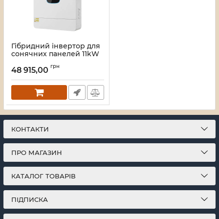
Гібридний інвертор для
сонячних панелей 11kW
Kraft VMH-10048 DC48V,
грн
2MPPT, off-grid
48 915,00
Артикул:
42-00257
КОНТАКТИ
ПРО МАГАЗИН
КАТАЛОГ ТОВАРІВ
ПІДПИСКА