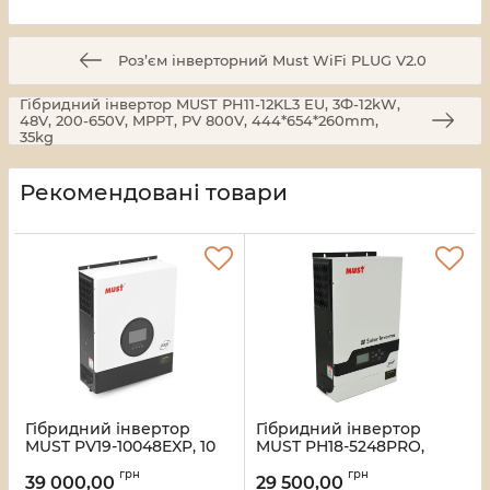
Роз’єм інверторний Must WiFi PLUG V2.0
Гібридний інвертор MUST PH11-12KL3 EU, 3Ф-12kW,
48V, 200-650V, MPPT, PV 800V, 444*654*260mm,
35kg
Рекомендовані товари
Гібридний інвертор
Гібридний інвертор
MUST PV19-10048EXP, 10
MUST PH18-5248PRO,
кВт, 48 В, струм заряду
5200W, 48V, струм заряду
грн
грн
150 А, однофазний, 90–
1-60А, 160-275V, MPPT
39 000,00
29 500,00