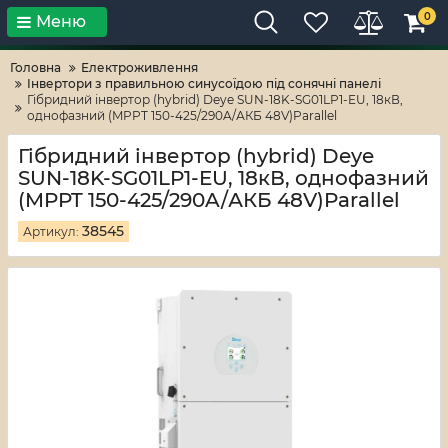
0
Меню
Тільки високі технології!
RV-ZAFT
Головна
Електроживлення
Iнвертори з правильною синусоїдою під сонячні панелі
Гібридний інвертор (hybrid) Deye SUN-18K-SG01LP1-EU, 18кВ,
однофазний (MPPT 150-425/290A/АКБ 48V)Parallel
Гібридний інвертор (hybrid) Deye
SUN-18K-SG01LP1-EU, 18кВ, однофазний
(MPPT 150-425/290A/АКБ 48V)Parallel
38545
Артикул: