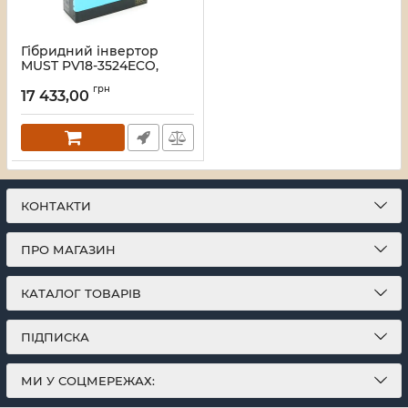
Гібридний інвертор
MUST PV18-3524ECO,
3500W, 24V, струм заряду
грн
60A, 160-275V, MPPT (100А,
17 433,00
60-360 Vdc), 367,4 x254,
5x103 мм. Вага: 5.5 кг.
Артикул:
46266
КОНТАКТИ
ПРО МАГАЗИН
КАТАЛОГ ТОВАРІВ
ПІДПИСКА
МИ У СОЦМЕРЕЖАХ: