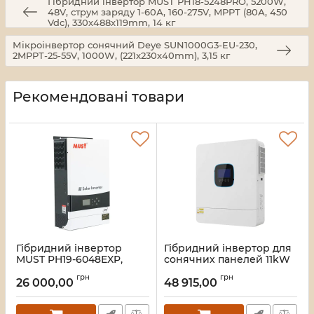
Гібридний інвертор MUST PH18-5248PRO, 5200W,
48V, струм заряду 1-60А, 160-275V, MPPT (80А, 450
Vdc), 330х488х119mm, 14 кг
Мікроінвертор сонячний Deye SUN1000G3-EU-230,
2MPPT-25-55V, 1000W, (221x230x40mm), 3,15 кг
Рекомендовані товари
Гібридний інвертор
Гібридний інвертор для
MUST PH19-6048EXP,
сонячних панелей 11kW
6000W, 48V, струм
Kraft VMH-10048 DC48V,
грн
грн
заряду 1-60А, 160-275V,
2MPPT, off-grid
26 000,00
48 915,00
MPPT (80А, 450 Vdc),
Артикул:
42-00257
490х300х150