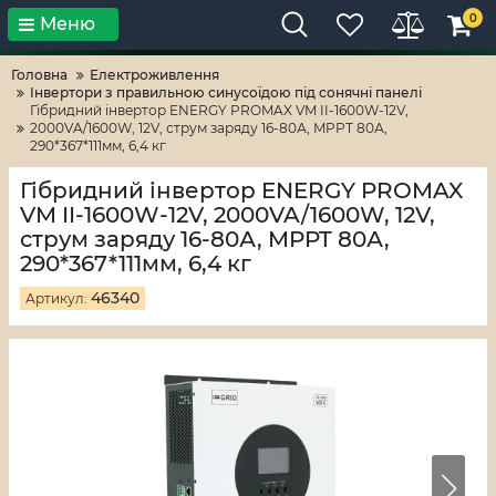
0
Меню
Тільки високі технології!
RV-ZAFT
Головна
Електроживлення
Iнвертори з правильною синусоїдою під сонячні панелі
Гібридний інвертор ENERGY PROMAX VM II-1600W-12V,
2000VA/1600W, 12V, струм заряду 16-80А, MPPT 80А,
290*367*111мм, 6,4 кг
Гібридний інвертор ENERGY PROMAX
VM II-1600W-12V, 2000VA/1600W, 12V,
струм заряду 16-80А, MPPT 80А,
290*367*111мм, 6,4 кг
46340
Артикул: