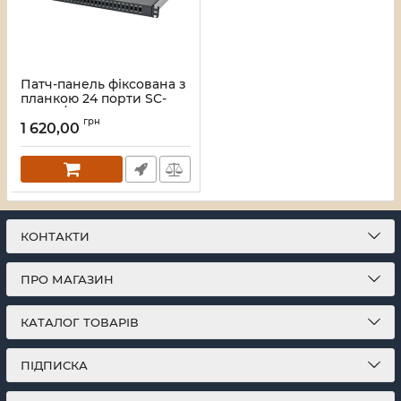
Патч-панель фіксована з
планкою 24 порти SC-
Simpl./LC-Dupl., пуста,
грн
каб.вводи для
1 620,00
4xPG11+відгиб, 1U, чорна
Артикул:
UA-FOPFP24SCS-B
КОНТАКТИ
ПРО МАГАЗИН
КАТАЛОГ ТОВАРІВ
ПІДПИСКА