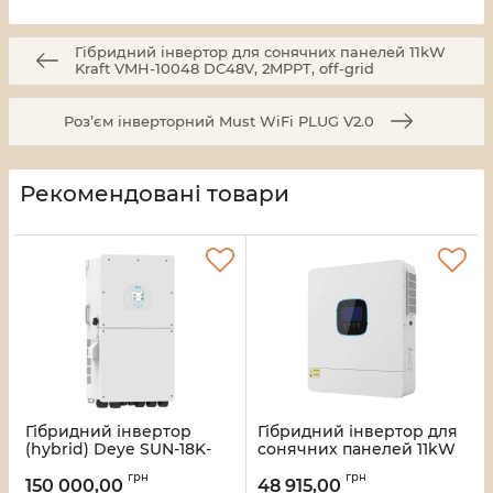
Гібридний інвертор для сонячних панелей 11kW
Kraft VMH-10048 DC48V, 2MPPT, off-grid
Роз’єм інверторний Must WiFi PLUG V2.0
Рекомендовані товари
Гібридний інвертор
Гібридний інвертор для
(hybrid) Deye SUN-18K-
сонячних панелей 11kW
SG01LP1-EU, 18кВ,
Kraft VMH-10048 DC48V,
грн
грн
однофазний (MPPT 150-
2MPPT, off-grid
150 000,00
48 915,00