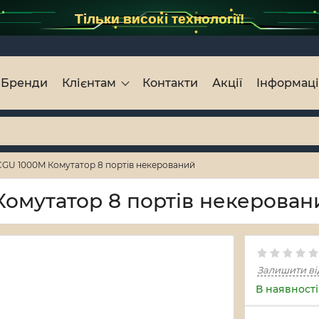
Тільки високі технології!
Бренди
Клієнтам
Контакти
Акції
Інформац
GU 1000M Комутатор 8 портів некерований
омутатор 8 портів некерован
Залишити ві
В наявності