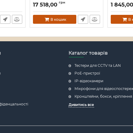
+ 2 SFP)
Артикул:
16_
грн
17 518,00
1 845,0
ти, с
Артикул:
A000280
В кошик
В 
н
Каталог товарів
Тестери для CCTV та LAN
я
PoE-пристрої
IP-відеокамери
Мікрофони для відеоспостере
Кронштейни, бокси, кріплення
фіденцальності
Дивитись все