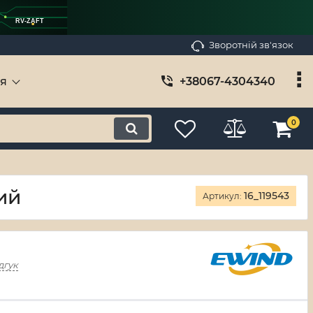
RV-ZAFT
Зворотній зв'язок
ія
+38067-4304340
0
ий
16_119543
Артикул:
дгук