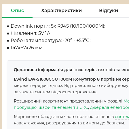
Опис
Характеристики
Відгуки
● Downlink порти: 8x RJ45 (10/100/1000M);
● Живлення: 5V 1А;
● Робоча температура: -20º - +55ºC;
● 147x67x26 мм
Додаткова інформація для інженерів, техніків та е
Ewind EW-S1608CGU 1000M Комутатор 8 портів неке
мереж передачі даних. Від правильного вибору комута
зв’язку та систем відеоспостереження.
Розширений асортимент представлений у розділі
Ме
продукцію
,
шафи та елементи СКС
,
джерела електро
Мережеве обладнання часто працює спільно з
систе
навантаження, резервування та вимоги до безпеки.