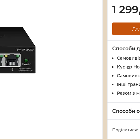
1 299
До
Способи д
Самовивіз
Кур'єр Н
Самовивіз
Інші тран
Разом з 
Способи о
Поділитися: