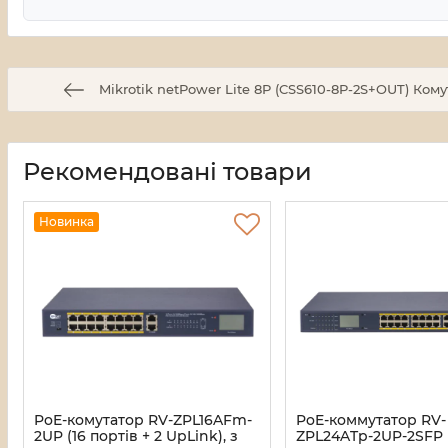
Mikrotik netPower Lite 8P (CSS610-8P-2S+OUT) Ком
Рекомендовані товари
Новинка
PoE-комутатор RV-ZPL16AFm-
PoE-коммутатор RV-
2UP (16 портів + ​​2 UpLink), з
ZPL24ATp-2UP-2SFP 