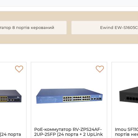
утатор 8 портів керований
Ewind EW-S1605C
PoE-коммутатор RV-ZPS24AF-
Imou SF11
(24 порта
2UP-2SFP (24 порта + 2 UpLink
портів н