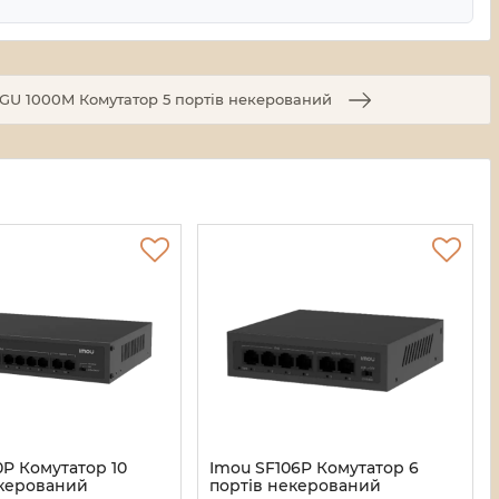
GU 1000M Комутатор 5 портів некерований
0P Комутатор 10
Imou SF106P Комутатор 6
екерований
портів некерований