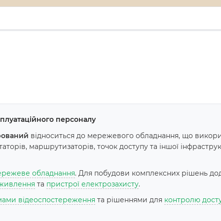
ксплуатаційного персоналу
рований
відноситься до мережевого обладнання, що викори
торів, маршрутизаторів, точок доступу та іншої інфраструкт
режеве обладнання
. Для побудови комплексних рішень до
живлення
та
пристрої електрозахисту
.
мами відеоспостереження
та рішеннями для
контролю дост