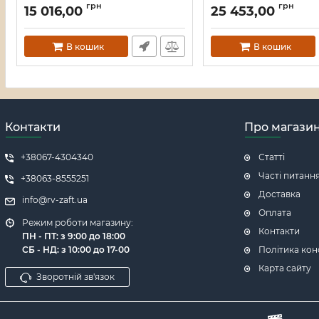
LCD-дисплеєм
+ 2 UpLink + 2 SFP),
грн
грн
15 016,00
25 453,00
повышенной мощнос
Артикул:
A000283
LCD-дисплеем
Артикул:
A000281
В кошик
В кошик
Контакти
Про магази
+38067-4304340
Статті
Часті питанн
+38063-8555251
Доставка
info@rv-zaft.ua
Оплата
Режим роботи магазину:
Контакти
ПН - ПТ: з 9:00 до 18:00
СБ - НД: з 10:00 до 17-00
Політика кон
Карта сайту
Зворотній зв'язок