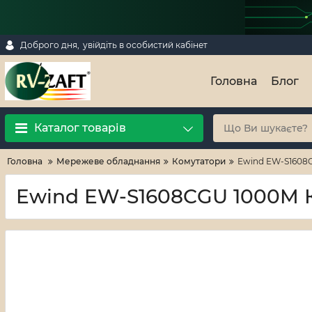
Доброго дня,
увійдіть в особистий кабінет
Головна
Блог
Каталог товарів
Головна
Мережеве обладнання
Комутатори
Ewind EW-S1608C
Ewind EW-S1608CGU 1000M К