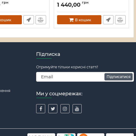
119588
Артикул:
16_119587
грн
грн
0
1 440,00
кошик
В кошик
Підписка
Отримуйте тільки корисні статті!
Підписатися
ження
Ми у соцмережах: