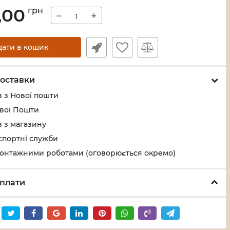
,00
грн
−
+
дати в кошик
оставки
 з Нової пошти
ової Пошти
 з магазину
спортні служби
монтажними роботами (оговорюється окремо)
плати