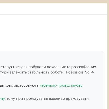
стовується для побудови локальних та розподілених
ури залежить стабільність роботи IT-сервісів, VoIP-
датково застосовують
кабельно-провідникову
упу
, тому при проєктуванні важливо враховувати