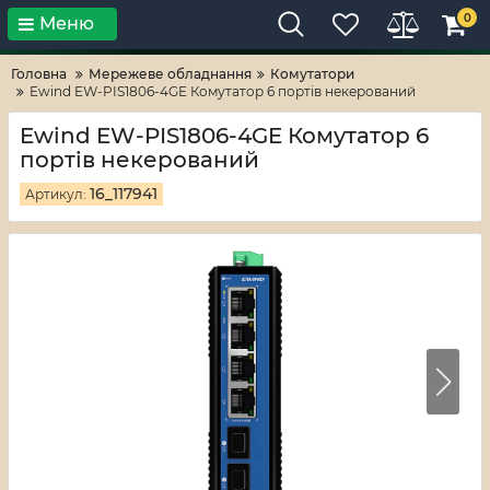
0
Меню
Тільки високі технології!
RV-ZAFT
Головна
Мережеве обладнання
Комутатори
Ewind EW-PIS1806-4GE Комутатор 6 портів некерований
Ewind EW-PIS1806-4GE Комутатор 6
портів некерований
16_117941
Артикул: