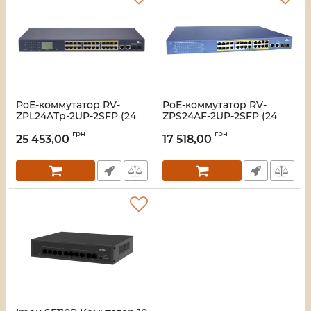
PoE-коммутатор RV-
PoE-коммутатор RV-
ZPL24ATp-2UP-2SFP (24
ZPS24AF-2UP-2SFP (24
порта + 2 UpLink + 2 SFP),
порта + 2 UpLink + 2 SFP)
грн
грн
повышенной мощности,
25 453,00
17 518,00
Артикул:
A000280
с LCD-дисплеем
Артикул:
A000281