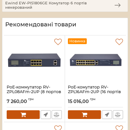
Ewind EW-PIS1806GE Комутатор 6 портів
некерований
Рекомендовані товари
Новинка
PoE-коммутатор RV-
PoE-комутатор RV-
ZPL08AFm-2UP (8 портов
ZPL16AFm-2UP (16 портів
+ 2 UpLink), с LCD-
+ ​​2 UpLink), з LCD-
грн
грн
дисплеем
дисплеєм
7 260,00
15 016,00
Артикул:
A000282
Артикул:
A000283