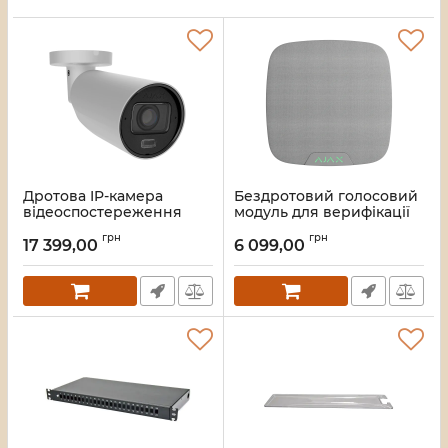
Дротова IP-камера
Бездротовий голосовий
відеоспостереження
модуль для верифікації
Ajax BulletCam HLVF (8
тривог Ajax
грн
грн
Mp) White
SpeakerPhone Jeweller
17 399,00
6 099,00
(126279.217.WH1)
White (87530.180.WH1)
Артикул:
45_000063788
Артикул:
45_000052321