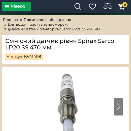
0
Меню
Тільки високі технології!
RV-ZAFT
Головна
Промислове обладнання
Для водо-, газо- та тепломереж
Ємнісний датчик рівня Spirax Sarco LP20 SS 470 мм.
Ємнісний датчик рівня Spirax Sarco
LP20 SS 470 мм.
KV41409
Артикул: