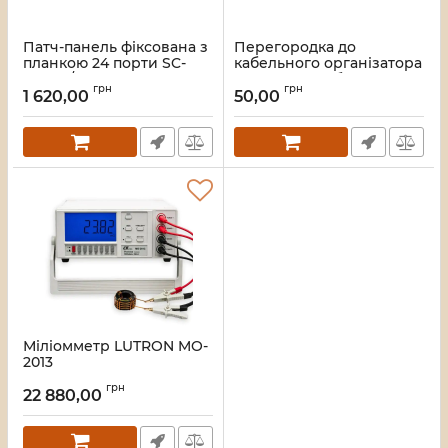
Патч-панель фіксована з
Перегородка до
планкою 24 порти SC-
кабельного організатора
Simpl./LC-Dupl., пуста,
для запаса кабелю 19 "2U
грн
грн
каб.вводи для
400 мм глибина, чорний
1 620,00
50,00
4xPG11+відгиб, 1U, чорна
Артикул:
CMS-CS2U440-PP24-BK
Артикул:
UA-FOPFP24SCS-B
Міліомметр LUTRON MO-
2013
Артикул:
2545
грн
22 880,00