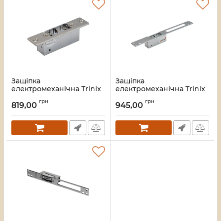
Защіпка
Защіпка
електромеханічна Trinix
електромеханічна Trinix
ES-150 NO
ES-250NC
грн
грн
819,00
945,00
Артикул:
67-00019
Артикул:
67-00020