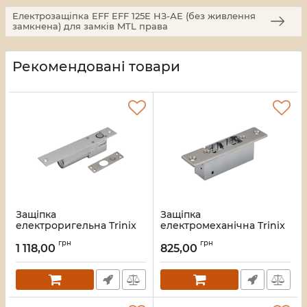
Електрозащіпка EFF EFF 125E НЗ-АЕ (без живлення
замкнена) для замків MTL права
Рекомендовані товари
Защіпка
Защіпка
електроригельна Trinix
електромеханічна Trinix
YB-100+ NO
ES-150NC
грн
грн
1 118,00
825,00
Артикул:
67-00012
Артикул:
67-00018