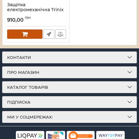
Защіпка
електромеханічна Trinix
ES-250 NO
грн
910,00
Артикул:
67-00021
КОНТАКТИ
ПРО МАГАЗИН
КАТАЛОГ ТОВАРІВ
ПІДПИСКА
МИ У СОЦМЕРЕЖАХ: