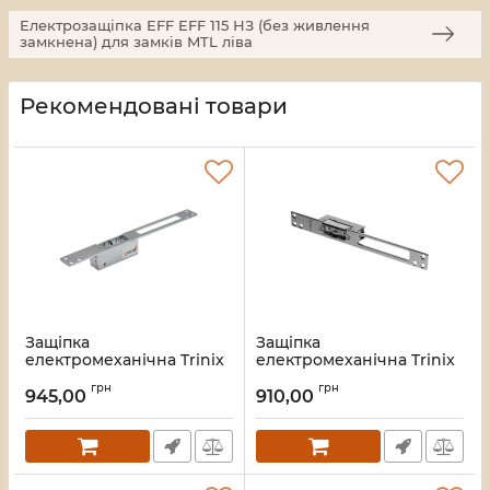
Електрозащіпка EFF EFF 115 НЗ (без живлення
замкнена) для замків MTL ліва
Рекомендовані товари
Защіпка
Защіпка
електромеханічна Trinix
електромеханічна Trinix
ES-250NC
ES-250 NO
грн
грн
945,00
910,00
Артикул:
67-00020
Артикул:
67-00021