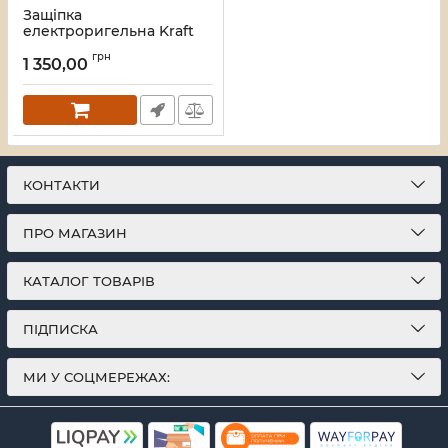
Защіпка
електроригельна Kraft
KRF-500N NO
грн
1 350,00
Артикул:
67-00011
КОНТАКТИ
ПРО МАГАЗИН
КАТАЛОГ ТОВАРІВ
ПІДПИСКА
МИ У СОЦМЕРЕЖАХ: