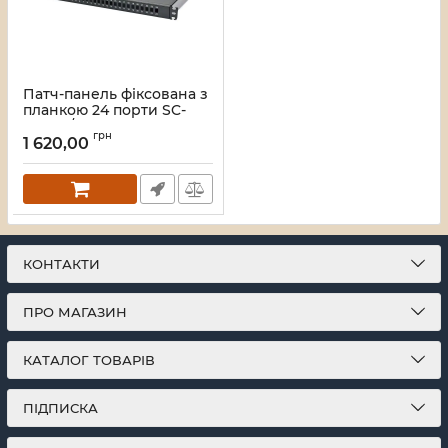
Патч-панель фіксована з
планкою 24 порти SC-
Simpl./LC-Dupl., пуста,
грн
каб.вводи для
1 620,00
4xPG11+відгиб, 1U, чорна
Артикул:
UA-FOPFP24SCS-B
КОНТАКТИ
ПРО МАГАЗИН
КАТАЛОГ ТОВАРІВ
ПІДПИСКА