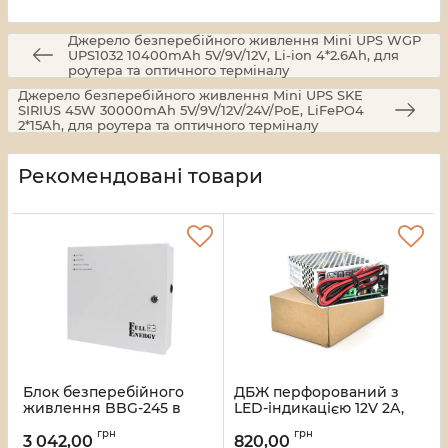
Джерело безперебійного живлення Mini UPS WGP
UPS1032 10400mAh 5V/9V/12V, Li-ion 4*2.6Ah, для
роутера та оптичного терміналу
Джерело безперебійного живлення Mini UPS SKE
SIRIUS 45W 30000mAh 5V/9V/12V/24V/PoE, LiFePO4
2*15Ah, для роутера та оптичного терміналу
Рекомендовані товари
Блок безперебійного
ДБЖ перфорований з
живлення BBG-245 в
LED-індикацією 12V 2А,
металевому корпусі, 24В
SC-35W-12, (111*78*36)
грн
грн
- 5А, 2 АКБ по 7Ач
3 042,00
820,00
Артикул:
4513