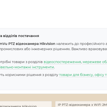
а відділів постачання
mVu PTZ відеокамера Hikvision
належить до професійного а
 промислових або інженерних рішеннях. Важливо враховувати
рібні товари з розділів
відеоспостереження
,
мережеве об
івельно-монтажні інструменти
.
дуть корисними рішення з розділу
товари для бізнесу, офісу
IP PTZ-відеокамера з WiFi 2M
 відеокамера Hikvision