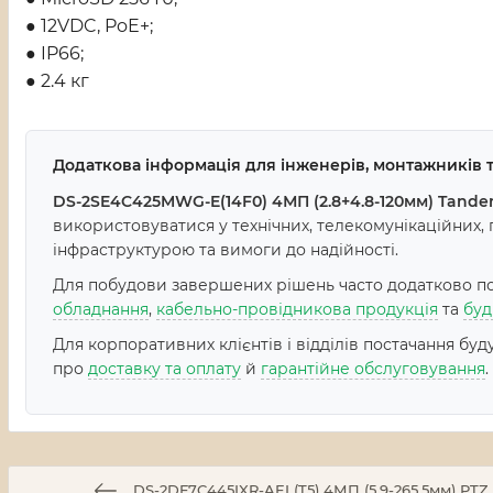
● 12VDC, PoE+;
● IP66;
● 2.4 кг
Додаткова інформація для інженерів, монтажників т
DS-2SE4C425MWG-E(14F0) 4МП (2.8+4.8-120мм) Tande
використовуватися у технічних, телекомунікаційних,
інфраструктурою та вимоги до надійності.
Для побудови завершених рішень часто додатково пот
обладнання
,
кабельно-провідникова продукція
та
буд
Для корпоративних клієнтів і відділів постачання бу
про
доставку та оплату
й
гарантійне обслуговування
.
DS-2DF7C445IXR-AEL(T5) 4МП (5.9-265.5мм) PTZ