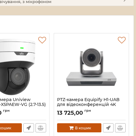
вічування, з мікрофоном
амера Uniview
PTZ-камера Equipify H1-UAB
-X5PAEW-VG (2.7-13.5)
для відеоконференцій 4K
UHD (3840x2160)
грн
грн
00
13 725,00
USB2.0/10x/8.29 МП/
000053942
автофокус/ДУ
Артикул:
46_19234
кошик
В кошик