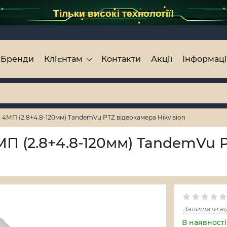
Тільки високі технології!
Бренди
Клієнтам
Контакти
Акції
Інформац
4МП (2.8+4.8-120мм) TandemVu PTZ відеокамера Hikvision
П (2.8+4.8-120мм) TandemVu 
Залишити ві
В наявності