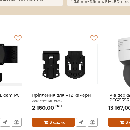
f=3.6mm+3.6mm, ІЧ+LED-підс
Eloam PC
Кріплення для PTZ камери
IP-відеок
IPC6215SR
Артикул:
46_18262
White
грн
2 160,00
13 167,
Артикул:
19_
В кошик
В 