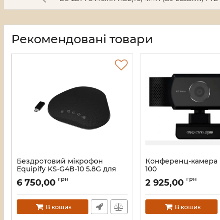
Рекомендовані товари
Бездротовий мікрофон
Конференц-камера 
Equipify KS-G4B-10 5.8G для
100
конференцій
Артикул:
46_19206
грн
грн
6 750,00
2 925,00
(шумозаглушення, радіус
охопленння 5м)
Артикул:
46_19226
В кошик
В кошик