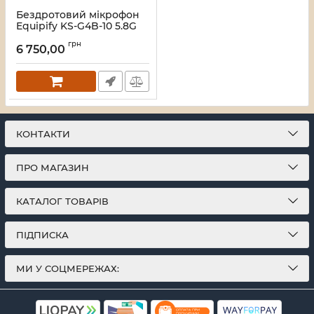
Бездротовий мікрофон
Equipify KS-G4B-10 5.8G
для конференцій
грн
(шумозаглушення,
6 750,00
радіус охопленння 5м)
Артикул:
46_19226
КОНТАКТИ
ПРО МАГАЗИН
КАТАЛОГ ТОВАРІВ
ПІДПИСКА
МИ У СОЦМЕРЕЖАХ: