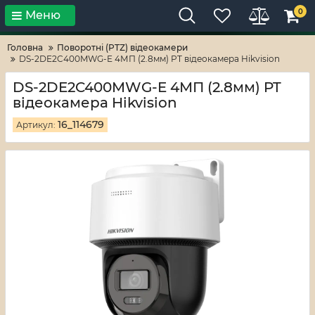
0
Меню
Тільки високі технології!
RV-ZAFT
Головна
Поворотні (PTZ) відеокамери
DS-2DE2C400MWG-E 4МП (2.8мм) PT відеокамера Hikvision
DS-2DE2C400MWG-E 4МП (2.8мм) PT
відеокамера Hikvision
16_114679
Артикул: