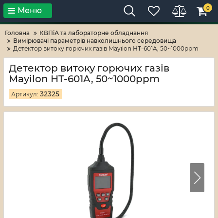
0
Меню
Тільки високі технології!
RV-ZAFT
Головна
КВПіА та лабораторне обладнання
Вимірювачі параметрів навколишнього середовища
Детектор витоку горючих газів Mayilon HT-601A, 50~1000ppm
Детектор витоку горючих газів
Mayilon HT-601A, 50~1000ppm
32325
Артикул: