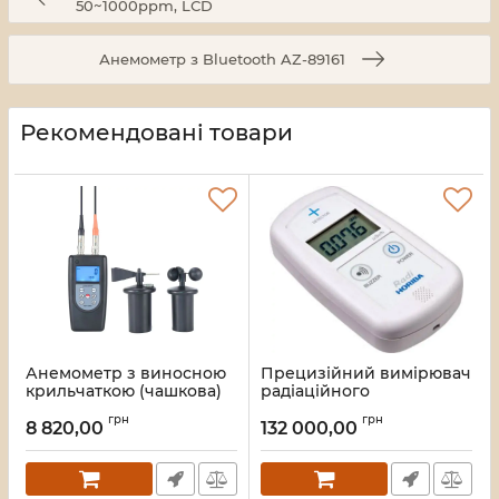
50~1000ppm, LСD
Анемометр з Bluetooth AZ-89161
Рекомендовані товари
Анемометр з виносною
Прецизійний вимірювач
крильчаткою (чашкова)
радіаційного
Walcom AM1236C
випромінювання
грн
грн
HORIBA PA-1000
8 820,00
132 000,00
Артикул:
790
Артикул:
2236