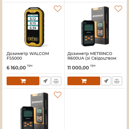
Дозиметр WALCOM
Дозиметр METRINCO
FS5000
R600UA (зі Свідоцтвом
про метрологічне
Артикул:
2114
грн
грн
калібрування ISO 17025)
6 160,00
11 000,00
Артикул:
1993