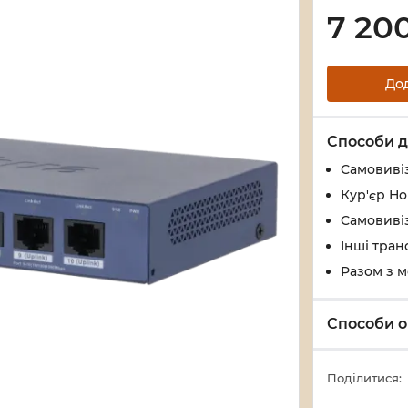
7 20
До
Способи д
Самовивіз
Кур'єр Н
Самовивіз
Інші тран
Разом з 
Способи о
Поділитися: