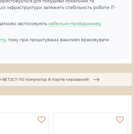
ористовується для побудови локальних та
ої інфраструктури залежить стабільність роботи IT-
датково застосовують
кабельно-провідникову
упу
, тому при проєктуванні важливо враховувати
8ET2GT-110 Комутатор 8 портів керований