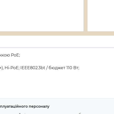
жкою PoE;
), Hi-PoE; IEEE802.3bt / бюджет 110 Вт;
ксплуатаційного персоналу