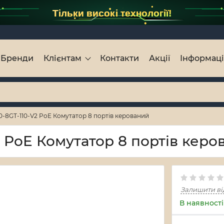
Тільки високі технології!
Бренди
Клієнтам
Контакти
Акції
Інформац
-8GT-110-V2 PoE Комутатор 8 портів керований
 PoE Комутатор 8 портів керо
Залишити ві
В наявності