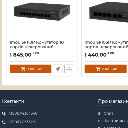
Imou SF110P Комутатор 10
Imou SF106P Комута
портів некерований
портів некеровани
Артикул:
16_119588
Артикул:
16_119587
грн
грн
1 845,00
1 440,00
В кошик
В кошик
Контакти
Про магази
+38067-4304340
Статті
Часті питанн
+38063-8555251