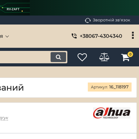
RV-ZAFT
Зворотній зв'язок
ія
+38067-4304340
0
ваний
16_118197
Артикул:
дгук