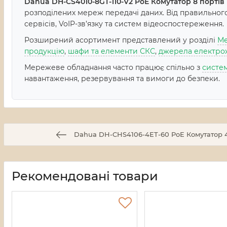
Dahua DH-CS4010-8GT-110-V2 PoE Комутатор 8 порті
розподілених мереж передачі даних. Від правильного 
сервісів, VoIP-зв’язку та систем відеоспостереження.
Розширений асортимент представлений у розділі
Ме
продукцію
,
шафи та елементи СКС
,
джерела електро
Мережеве обладнання часто працює спільно з
систе
навантаження, резервування та вимоги до безпеки.
Dahua DH-CHS4106-4ET-60 PoE Комутатор 
Рекомендовані товари