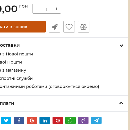
0,00
грн
−
+
дати в кошик
оставки
 з Нової пошти
ової Пошти
 з магазину
спортні служби
монтажними роботами (оговорюється окремо)
плати