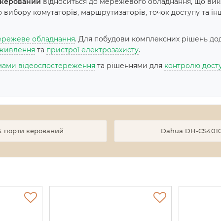
в керований
відноситься до мережевого обладнання, що вик
вибору комутаторів, маршрутизаторів, точок доступу та інш
режеве обладнання
. Для побудови комплексних рішень до
живлення
та
пристрої електрозахисту
.
мами відеоспостереження
та рішеннями для
контролю дост
4 порти керований
Dahua DH-CS4010-