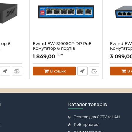
тор 6
Ewind EW-S1906CF-DP PoE
Ewind EW
й
Комутатор 6 портів
Комутатор
некерований
некерова
грн
1 849,00
3 099,0
Артикул:
16_119577
Артикул:
16_
В кошик
В 
н
Каталог товарів
Тестери для CCTV та LAN
я
PoE-пристрої