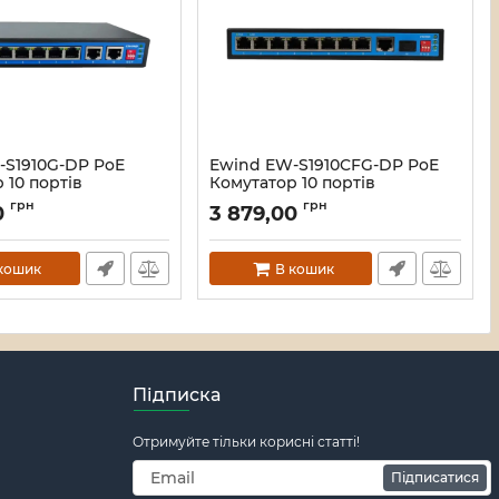
-S1910G-DP PoE
Ewind EW-S1910CFG-DP PoE
 10 портів
Комутатор 10 портів
ний
некерований
грн
грн
0
3 879,00
119576
Артикул:
16_119575
кошик
В кошик
Підписка
Отримуйте тільки корисні статті!
Підписатися