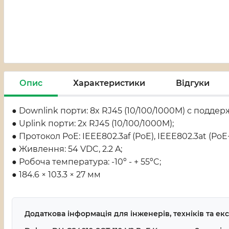
Опис
Характеристики
Відгуки
● Downlink порти: 8x RJ45 (10/100/1000M) с поддер
● Uplink порти: 2x RJ45 (10/100/1000M);
● Протокол PoE: IEEE802.3af (PoE), IEEE802.3at (PoE+
● Живлення: 54 VDC, 2.2 A;
● Робоча температура: -10º - + 55ºC;
● 184.6 × 103.3 × 27 мм
Додаткова інформація для інженерів, техніків та е